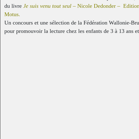
du livre
Je suis venu tout seul –
Nicole Dedonder – Edition
Motus.
Un concours et une sélection de la Fédération Wallonie-Bru
O comme Os
Œuvre 3
Graphisme, -
Graphisme, Novembre 2014
pour promouvoir la lecture chez les enfants de 3 à 13 ans et
en valeur les auteurs et illustrateurs de Wallonie et de Bruxe
Enseignante : Mme Alexandra
Contact organisateurs du concours :
www.fureurdelire.cfwb
www.lewolf.be
Contact auteur :
copyright
jean.poucet@cfwb.be
Caméléon
Maison 6
Graphisme, 2020
Sculptures - Graphisme,
2009