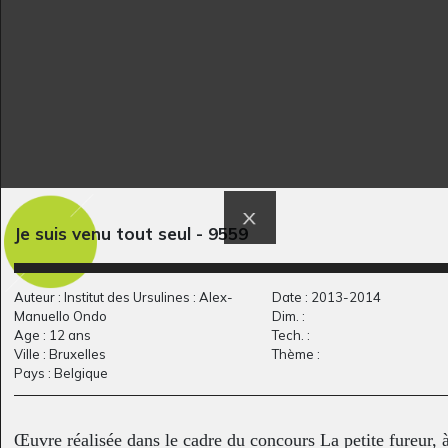
Barques sur l’eau
Quelques vues
Je suis venu tout seul - 9559
Graphisme, 2018-2021
d’ensemble
2013
Auteur : Institut des Ursulines : Alex-
Date : 2013-2014
Manuello Ondo
Dim. :
Age : 12 ans
Tech. :
Ville : Bruxelles
Thème :
Pays : Belgique
Œuvre réalisée dans le cadre du concours La petite fureur, à