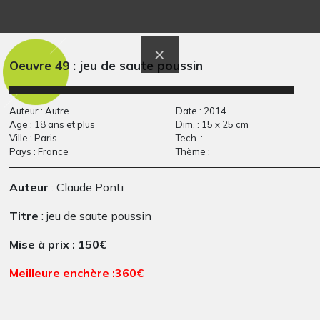
Des poissons
la lecture
Graphisme, 2010
2013
Oeuvre 49 : jeu de saute poussin
Auteur : Autre
Date : 2014
Age : 18 ans et plus
Dim. : 15 x 25 cm
Ville : Paris
Tech. :
Pays : France
Thème :
Auteur
: Claude Ponti
Titre
:
jeu de saute poussin
Maison 27
La paix #2
Mise à prix : 150€
Divers - Graphisme, 2009
Graphisme
Meilleure enchère :360€
Texte :
Dessin original créé en 2014 pour la vente aux
enchères du Muz