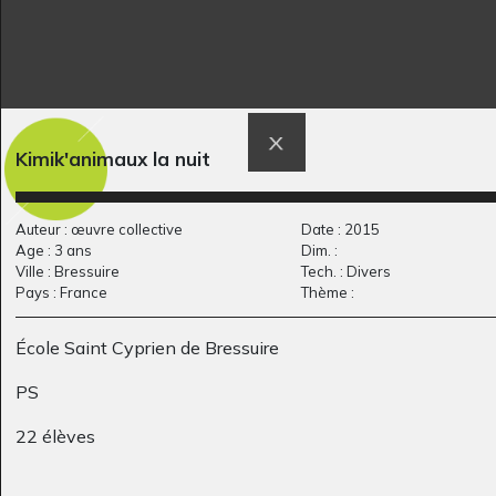
Kimik'animaux la nuit
Notre jardin
Deux bouteilles sur
Graphisme, 2023
fond rose
Graphisme, 2015
Auteur : œuvre collective
Date : 2015
Age : 3 ans
Dim. :
Ville : Bressuire
Tech. : Divers
Pays : France
Thème :
École Saint Cyprien de Bressuire
PS
22 élèves