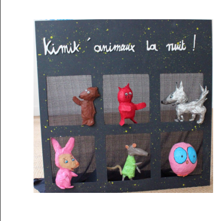
Musée des oeuvres des enfants
Filtrer les oeuvres par thème
Filtrer les oeuvres par technique
4260
oeuvres trouvées