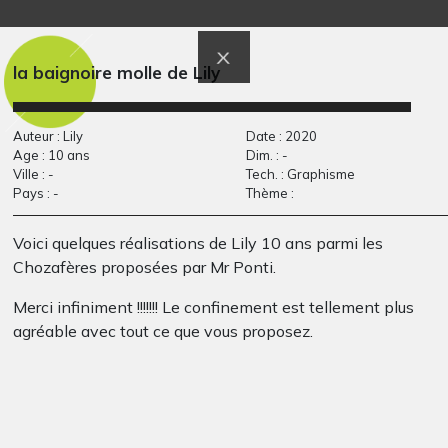
Chimère gentille et
La tempête
Graphisme, -
rigolote
Graphisme, 2020
la baignoire molle de Lily
Auteur : Lily
Date : 2020
Age : 10 ans
Dim. : -
Ville : -
Tech. : Graphisme
Pays : -
Thème :
Voici quelques réalisations de Lily 10 ans parmi les
Chozafères proposées par Mr Ponti.
L’eau c’est la vie !…
Henri et son chat :…
Merci infiniment !!!!!!! Le confinement est tellement plus
Divers - Sculptures, 2019
Graphisme, juin 2016
agréable avec tout ce que vous proposez.