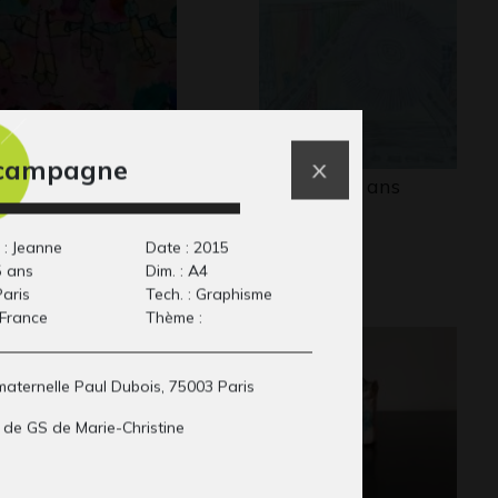
campagne
 ronde 2
Eliot 12-14 ans
aphisme
Graphisme
 : Jeanne
Date : 2015
5 ans
Dim. : A4
Paris
Tech. : Graphisme
 France
Thème :
maternelle Paul Dubois, 75003 Paris
 de GS de Marie-Christine