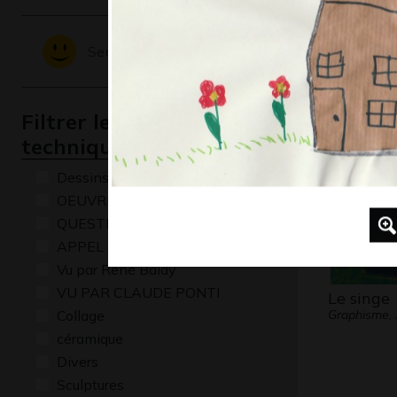
Miniche e
Sentiments - Emotions
en-ciel d
Graphisme
Filtrer les oeuvres par
technique
Dessins numériques
OEUVRE COMMENTÉE
QUESTIONS
APPEL A CREATION
Vu par René Baldy
VU PAR CLAUDE PONTI
Le singe
Collage
Graphisme,
céramique
Divers
Sculptures