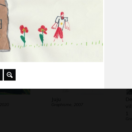
t son arc-
Les arbres et le
En
Gr
e…
fleuve
Graphisme, 2008
Juju
De
 2020
Graphisme, 2007
vi
1
Gra