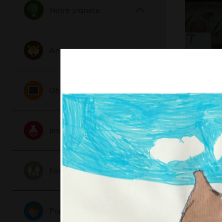
Notre planete
Animaux
Pain ver
Objets
copeaux
Divers - Scu
céramique, 
Imaginaire
Famille
Portraits