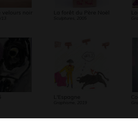
e velours noir
La forêt du Père Noël
Lo
2/13
Sculptures, 2005
Gra
6
L'Espagne
Co
Graphisme, 2019
Gra