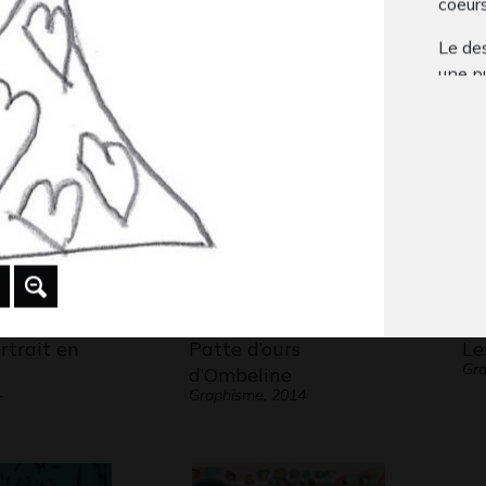
coeur
out 1
moto de course
Fé
 - OEUVRE
Graphisme, 2016
Le des
g
, 2016
20
une pu
double
En re
et le
longu
Comm
longue
rtrait en
Patte d’ours
Le
Gra
d’Ombeline
-
Graphisme, 2014