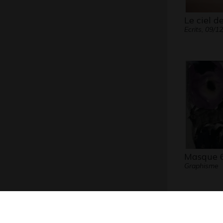
Le ciel d
Ecrits, 09/1
Masque 
Graphisme