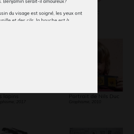
s. Benjamin serait-il amoureux?
dy en drawing
WXC
Graphisme, WC
sin du visage est soigné, les yeux ont
um
10
pille et des cils, la bouche est à
 trait.
vanche les bras sont à peine esquissés
s pieds ne dépassent pas de la robe
e.
ent,
dans la salle 3
, cette fille à robe
 va-t-elle jouer au football?
s lapins
Portrait de Nils Duc
phisme, 2017
Graphisme, 2010