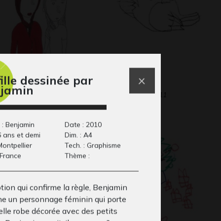
fille dessinée par
cile #27
Le poussin
jamin
phisme, 2017
Graphisme, 2011
 : Benjamin
Date : 2010
6 ans et demi
Dim. : A4
 Montpellier
Tech. : Graphisme
 France
Thème :
tion qui confirme la règle, Benjamin
ne un personnage féminin qui porte
elle robe décorée avec des petits