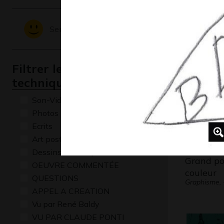
Mange-T
Sculptures
Sentiments - Emotions
COMMENTÉE
Filtrer les oeuvres par
technique
Son-Vidéo
Photos
Ecrits
Art postal
Dessins numériques
Grand po
OEUVRE COMMENTÉE
couleur
QUESTIONS
Graphisme, 
APPEL A CREATION
Vu par René Baldy
VU PAR CLAUDE PONTI