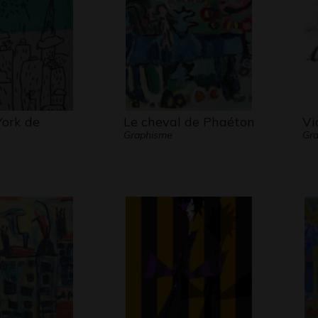
ork de
Le cheval de Phaéton
Vi
Graphisme
Gr