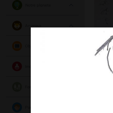
Notre planete
Animaux
Lola P22
Objets
Graphisme
Imaginaire
Famille
Portraits