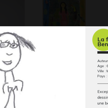
La 
Autoportrait d’Erica
Lu
Ben
Gra
Yaquelin
Graphisme, 2009
Auteur
Age : 
Ville :
Pays :
Excep
dessi
une b