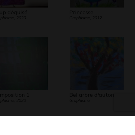
up déguisé
Princesse
phisme, 2020
Graphisme, 2012
mposition 1
Bel arbre d'automne
phisme, 2020
Graphisme