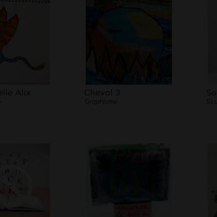
lle Alix
Cheval 3
So
-
Graphisme
Scu