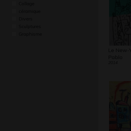
Collage
céramique
Divers
Sculptures
Graphisme
Le New-Y
Pablo
2014