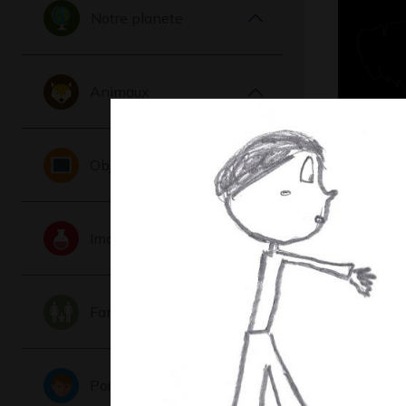
Notre planete
Animaux
La mort f
Objets
de…
Graphisme,
Imaginaire
Famille
Portraits