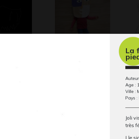
La 
ait partie
Danseuse sereine
M
pie
Divers - Graphisme - Photos,
Gra
2021
 2017
Auteur
Age : 
Ville :
Pays :
Joli v
très f
Lle si