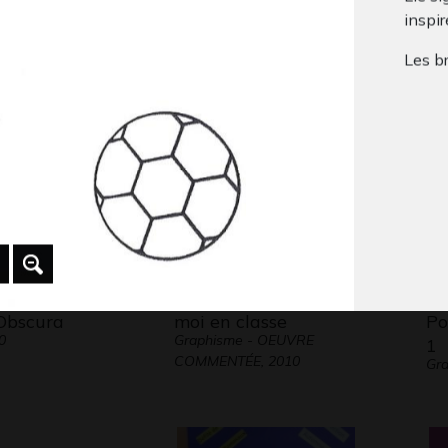
inspir
05
TS’ comme Ts’ul
La
 2014
Graphisme, 2007
Gra
Les b
le bal
Obscura
moi en classe
Po
0
Graphisme - OEUVRE
1
COMMENTÉE, 2010
Gr