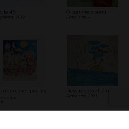
cile 48
O comme oiseau
phisme, 2012
Graphisme, -
 rapprocher par les
Dessin enfant 7 ans
Graphisme, 2021
mboles…
18