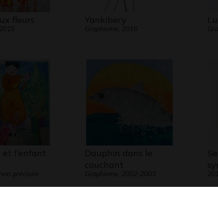
ux fleurs
Yankibery
Lu
 2015
Graphisme, 2016
Gra
et l'enfant
Dauphin dans le
Se
couchant
sy
non précisée
Graphisme, 2002-2003
20