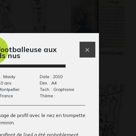
footballeuse aux
ad
Contes Romantiques
ds nus
phisme, 2017
1978
 : Maidy
Date : 2010
10 ans
Dim. : A4
 Montpellier
Tech. : Graphisme
 France
Thème :
isage de profil avec le nez en trompette
éminin.
gnifiant de l’oeil a été probablement