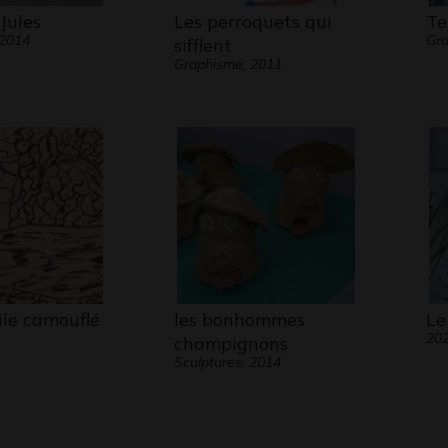
 Jules
Les perroquets qui
Te
 2014
Gra
sifflent
Graphisme, 2011
ile camouflé
les bonhommes
Le
20
champignons
Sculptures, 2014