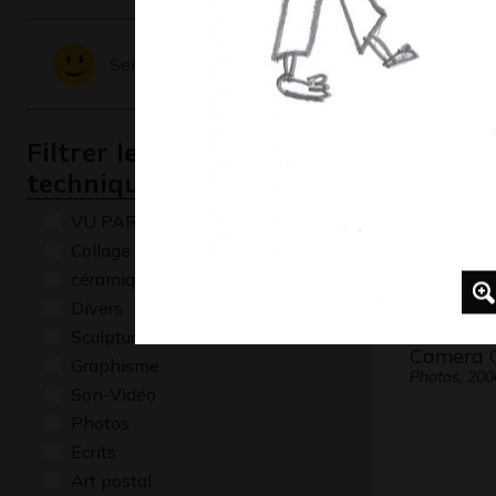
Œuvre 1
Graphisme,
Sentiments - Emotions
Filtrer les oeuvres par
technique
VU PAR CLAUDE PONTI
Collage
céramique
Divers
Sculptures
Camera 
Graphisme
Photos, 200
Son-Vidéo
Photos
Ecrits
Art postal