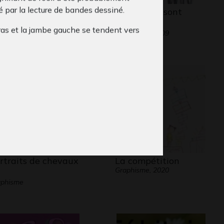
é par la lecture de bandes dessiné.
 Terre
Mes cartes sont
phisme, 2018
uniques
ras et la jambe gauche se tendent vers
Graphisme, 2009
lon. Mais la footballeuse est pieds nus!
rtraits de chevaux
La compétition
Graphisme, 2020
aphisme