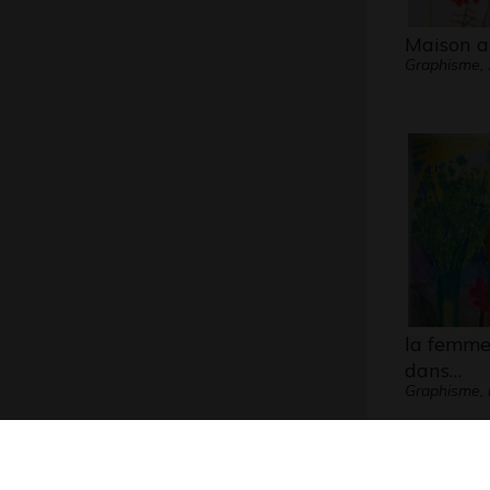
Maison a
Graphisme,
la femme 
dans…
Graphisme, 