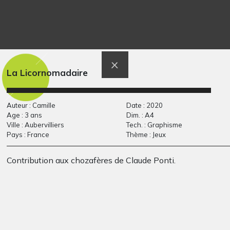
Fleur solaire
Princesse orientale
Graphisme, 2003-2004
Graphisme, 2011
La Licornomadaire
Auteur : Camille
Date : 2020
Age : 3 ans
Dim. : A4
Ville : Aubervilliers
Tech. : Graphisme
Pays : France
Thème : Jeux
Contribution aux chozafères de Claude Ponti.
Un beau circuit de
Le chevalier de
chemin…
Chenonceau
Graphisme
Graphisme, 2011