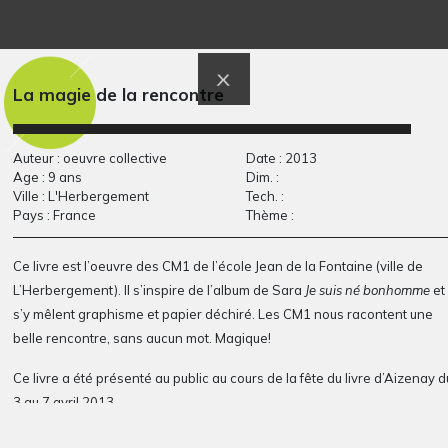
Nain de jardin
Coucher de soleil en
Sculptures, 2013
Chine
Graphisme, 2020
La magie de la rencontre
Auteur : oeuvre collective
Date : 2013
Age : 9 ans
Dim. :
Ville : L'Herbergement
Tech. :
Pays : France
Thème :
Ce livre est l’oeuvre des CM1 de l’école Jean de la Fontaine (ville de
L’Herbergement).
Il s’inspire de l’album de Sara
Je suis né bonhomme
et
Le chant du toucan
Alan Mets un héros
s’y mêlent graphisme et papier déchiré. Les CM1 nous racontent une
Graphisme, 2007
comme…
belle rencontre, sans aucun mot. Magique!
2018
Ce livre a été présenté au public au cours de la fête du livre d’Aizenay d
3 au 7 avril 2013.
Télécharger le livre