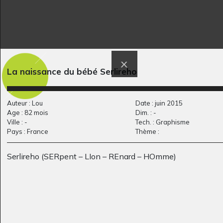
La naissance du bébé Serlireho
Œuvre 115
Bruno 2
Graphisme, 2014
Graphisme, 2011
Auteur : Lou
Date : juin 2015
Age : 82 mois
Dim. : -
Ville : -
Tech. : Graphisme
Pays : France
Thème :
Serlireho (SERpent – LIon – REnard – HOmme)
sirene devant soleil
La barque Hilda