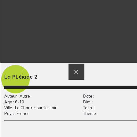
jeune homme aux
Tournicotte
La PLéiade 2
Sculptures, mai 2010
cheveux arc-en-ciel
Graphisme, 2016
Auteur : Autre
Date :
Age : 6-10
Dim. :
Ville : La Chartre-sur-le-Loir
Tech. :
Pays : France
Thème :