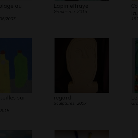
plage au
Lapin effrayé
Co
Graphisme, 2015
la
06/2007
19
teilles sur
regard
Le
Sculptures, 2007
Gr
u
 2015