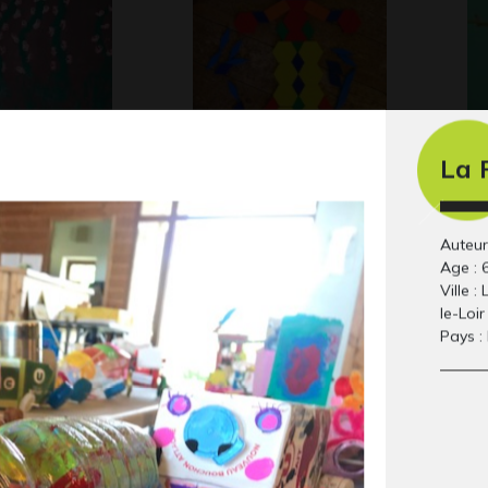
 de lavande
Madame NATURE
Pe
La 
 2020
Graphisme, 13 décembre
re
2010
Scu
CO
Auteur
Age : 
Ville :
le-Loir
Pays :