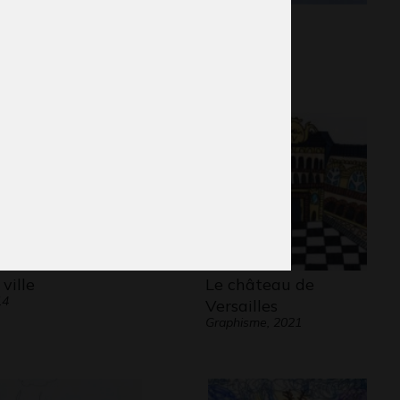
 pommereille
Lola S1
phisme, 2021
Graphisme
 ville
Le château de
14
Versailles
Graphisme, 2021