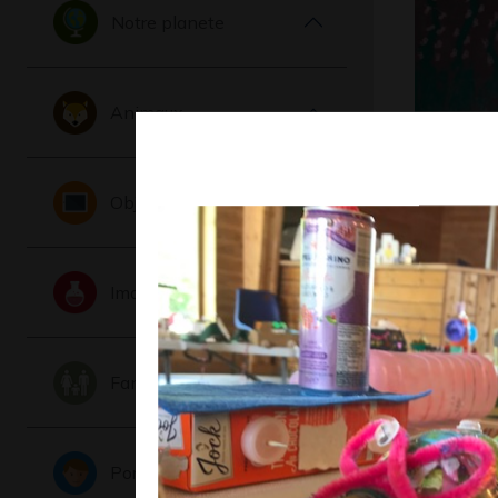
Notre planete
Animaux
Le champ
Graphisme,
Objets
Imaginaire
Famille
Portraits