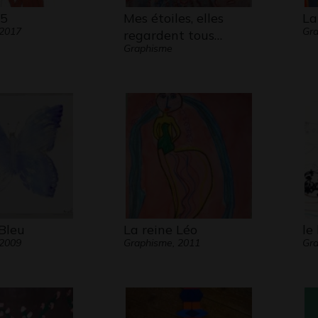
35
Mes étoiles, elles
La
 2017
Gra
regardent tous…
Graphisme
Bleu
La reine Léo
le
 2009
Graphisme, 2011
Gra