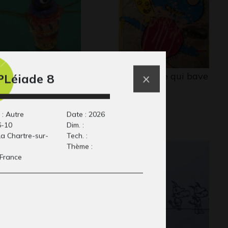
tites bêtes
Un monstre qui bave
PLéiade 8
Collage, 2023
cyclées 3
lptures - OEUVRE
MMENTÉE, 2007
 : Autre
Date : 2026
6-10
Dim. :
 La Chartre-sur-
Tech. :
Thème :
 France