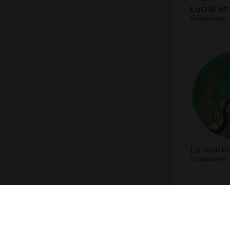
Lucile et
Graphisme,
Le sourir
Graphisme