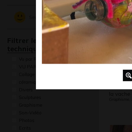
Totem
Graphisme,
Sentiments - Emotions
Filtrer les oeuvres par
technique
Vu par René Baldy
VU PAR CLAUDE PONTI
Collage
céramique
Divers
la vache 
Sculptures
Graphisme,
Graphisme
Son-Vidéo
Photos
Ecrits