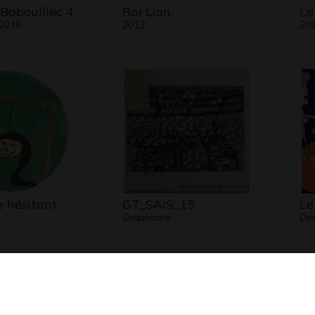
 Babouillec 4
Roi Lion
Le
 2016
2013
20
e hésitant
GT_SAIS_15
Le
Graphisme
Des