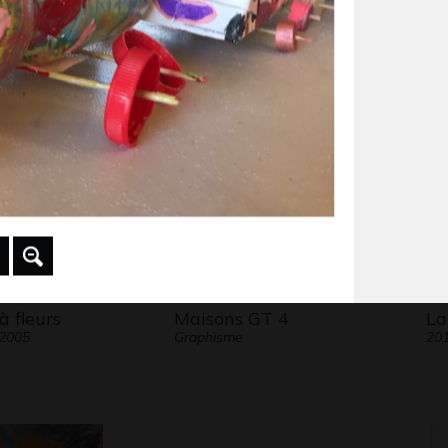
L’amour des cygnes
La
 2010
Gra
majestueux
Graphisme, 2023
à fleurs
Maisons GT 4
La
 2005
Graphisme
20