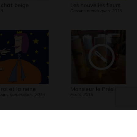
 chat beige
Les nouvelles fleurs
13
Dessins numériques, 2013
 roi et la reine
Monsieur le Président
sins numériques, 2015
Ecrits, 2015