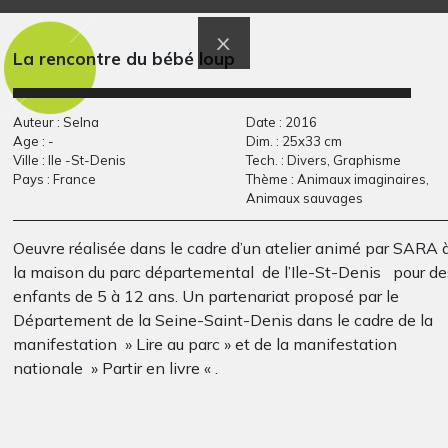
La femme du marin
Ma maison à moi
Graphisme, novembre 2007
Graphisme, 2011
La rencontre du bébé loup
Auteur : Selna
Date : 2016
Age : -
Dim. : 25x33 cm
Ville : Ile -St-Denis
Tech. : Divers, Graphisme
Pays : France
Thème : Animaux imaginaires,
Animaux sauvages
Oeuvre réalisée dans le cadre d’un atelier animé par SARA 
la maison du parc départemental de l’Ile-St-Denis pour de
H comme Hale’
La Tour Eiffel
enfants de 5 à 12 ans. Un partenariat proposé par le
Graphisme, 2007
Graphisme, non
Département de la Seine-Saint-Denis dans le cadre de la
communiquée
manifestation » Lire au parc » et de la manifestation
nationale » Partir en livre « .
Chaque enfant a choisi un loup parmi les 33 oeuvres
originales de loups de l’exposition » cache-cache loups » d