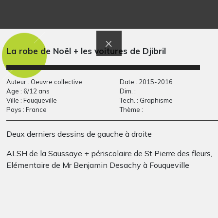
Autoportrait Rosalia
Paquebot
OEUVRE COMMENTÉE,
Graphisme, 2004-2005
2011
La robe de Noël + les voitures de Djibril
Auteur : Oeuvre collective
Date : 2015-2016
Age : 6/12 ans
Dim. :
Ville : Fouqueville
Tech. : Graphisme
Pays : France
Thème :
Deux derniers dessins de gauche à droite
ALSH de la Saussaye + périscolaire de St Pierre des fleurs,
Elémentaire de Mr Benjamin Desachy à Fouqueville
La fête du Soleil
Le Petit chaperon
Graphisme
rouge selon…
Graphisme, mai 2016