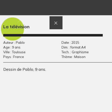
Lola BD 1
Le champ de lavande
Graphisme
Graphisme, 2020
La télévision
Auteur : Pablo
Date : 2015
Age : 9 ans
Dim. : format A4
Ville : Toulouse
Tech. : Graphisme
Pays : France
Thème : Maison
Dessin de Pablo, 9 ans.
La mort
Capoeira Branca,
Graphisme, 2020
Graphisme, 2015