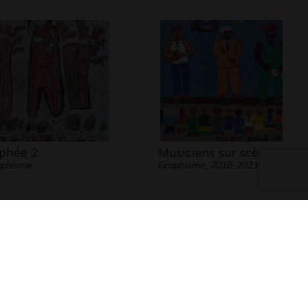
phée 2
Musiciens sur scène
aphisme
Graphisme, 2018-2021