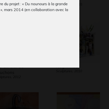
re du projet : « Du nounours à la grande
Graphisme, 2015
 », mars 2014 (en collaboration avec la
icienne Violaine Laveaux).
c-en-ciel de
Negrinha1
Sculptures, 2010
uchons
lptures, 2012