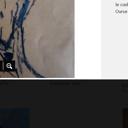
le cad
Ourse
plast
age et soleil
Baleine étoilée
Ar
 2014
Graphisme, 2020
bo
Scu