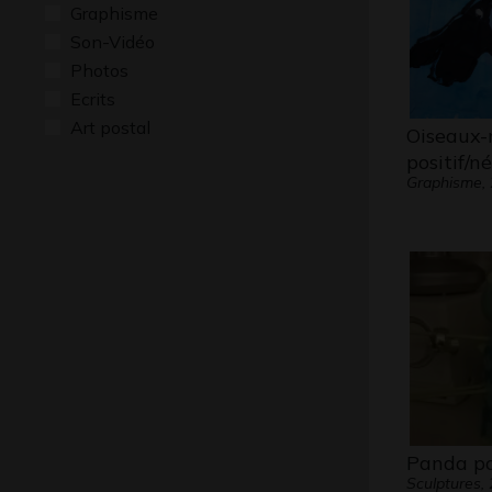
Graphisme
Son-Vidéo
Photos
Ecrits
Art postal
Oiseaux-
positif/n
Graphisme,
Panda po
Sculptures,