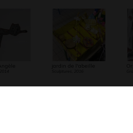
Angèle
jardin de l'abeille
Or
 2014
Sculptures, 2016
Gr