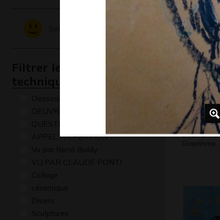
Sentiments - Emotions
Filtrer les oeuvres par
technique
Dessins numériques
OEUVRE COMMENTÉE
QUESTIONS
Etoile nu
APPEL A CREATION
Graphisme,
Vu par René Baldy
VU PAR CLAUDE PONTI
Collage
céramique
Divers
Sculptures