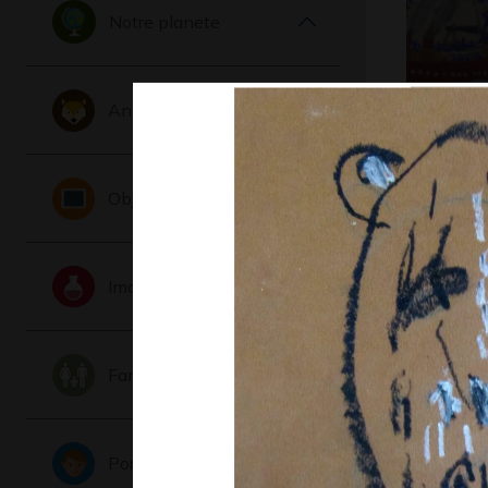
Notre planete
Animaux
M comme
Graphisme, 
Objets
Imaginaire
Famille
Patte d’o
Portraits
Graphisme,