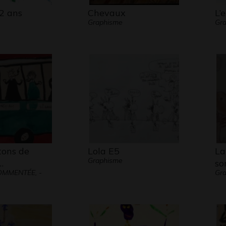
2 ans
Chevaux
L’
Graphisme
Gra
tons de
Lola E5
La
Graphisme
…
so
MMENTÉE, -
Gr