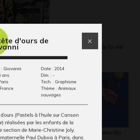
tête d'ours de
vanni
 maison GT 2
Le cerisier de la vie
aphisme
2021
 : Giovanni
Date : 2014
6 ans
Dim. : -
Paris
Tech. : Graphisme
 France
Thème : Animaux
sauvages
d’ours (Pastels à l’huile sur Canson
r) réalisées par les enfants de la
 section de Marie-Christine Joly,
 sirène Arielle
Arbre et oiseau du
 maternelle Paul Dubois à Paris, dans
phisme, 2020
Brésil