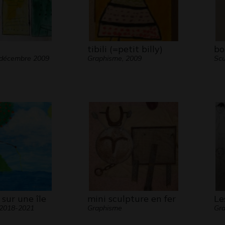
tibili (=petit billy)
bo
 décembre 2009
Graphisme, 2009
Scu
sur une île
mini sculpture en fer
Le
 2018-2021
Graphisme
Gra