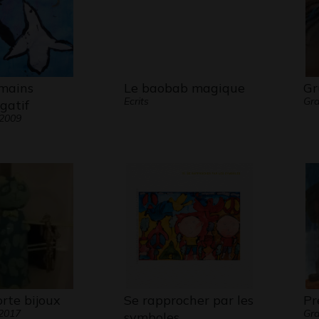
mains
Le baobab magique
Gr
Ecrits
Gr
égatif
 2009
rte bijoux
Se rapprocher par les
Pr
 2017
Gra
symboles…