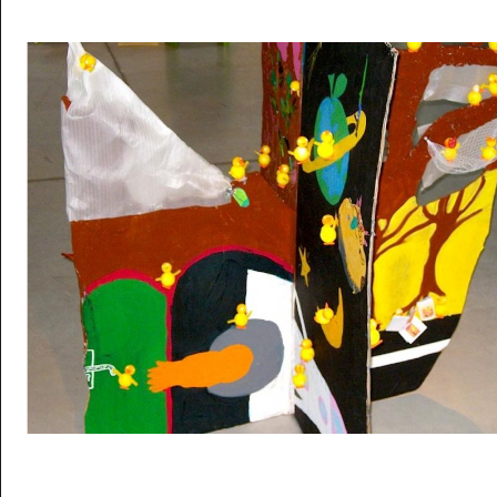
Musée des oeuvres des enfants
Filtrer les oeuvres par thème
Filtrer les oeuvres par technique
4260
oeuvres trouvées