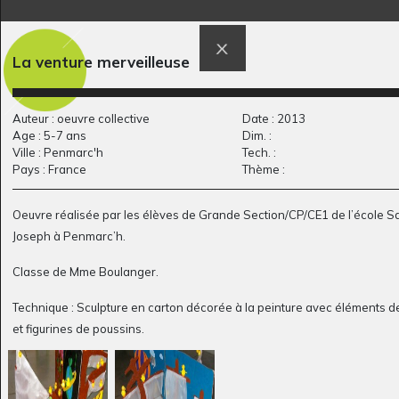
La venture merveilleuse
Lola P10
Eliot 8-10 ans
Graphisme
2019 - 2020
Auteur : oeuvre collective
Date : 2013
Age : 5-7 ans
Dim. :
Ville : Penmarc'h
Tech. :
Pays : France
Thème :
Oeuvre réalisée par les élèves de
Grande
Section/CP/CE1 de l’école
Sa
Joseph
à
Penmarc’h
.
Classe de
Mme Boulanger
.
Technique : Sculpture en carton décorée à la peinture avec éléments d
Arbre du Rwanda
Immeuble 10
et figurines de poussins.
Graphisme, 2018-2021
Sculptures