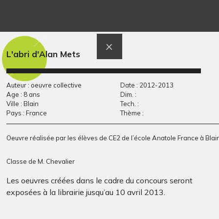
petite creature
Paris
Graphisme, 2014
flamboyante
2013
L'abri d'Alan Mets
Auteur : oeuvre collective
Date : 2012-2013
Age : 8 ans
Dim. :
Ville : Blain
Tech. :
Pays : France
Thème :
Oeuvre réalisée par les élèves de CE2 de l’école Anatole France à Blain
Classe de M. Chevalier
L’homme à la béquille
Cases tressées
Les oeuvres créées dans le cadre du concours seront
Graphisme - Collage, 2017
Graphisme
exposées à la librairie jusqu’au 10 avril 2013.
Le mardi 9 avril Alan Mets rencontrera les classes