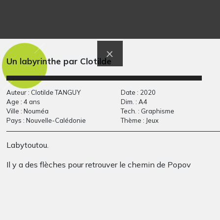
Un oiseau enchanté
Gaston Lagaffe selon
qui vit…
Pablo
Graphisme, -
Graphisme, 2014
Un labyrinthe par Clotilde
Auteur : Clotilde TANGUY
Date : 2020
Age : 4 ans
Dim. : A4
Ville : Nouméa
Tech. : Graphisme
Pays : Nouvelle-Calédonie
Thème : Jeux
Labytoutou.
L’éléphante de la
bestiole à pois
Il y a des flèches pour retrouver le chemin de Popov
Graphisme, 2010
magicienne arc-en-
ciel
2024