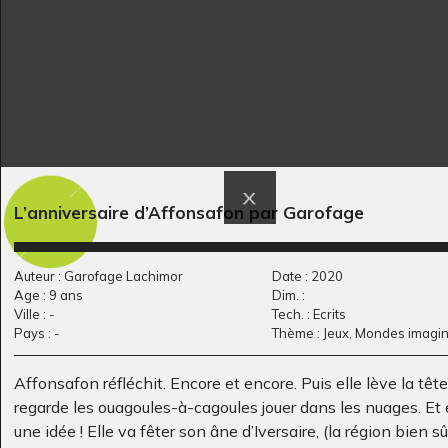
mère et enfants
la sirene echouée
L’anniversaire d’Affonsafon par Garofage
Graphisme, non précisée
Sculptures, 2013
Auteur : Garofage Lachimor
Date : 2020
Age : 9 ans
Dim. :
Ville : -
Tech. : Ecrits
Pays : -
Thème : Jeux, Mondes imagin
Affonsafon réfléchit. Encore et encore. Puis elle lève la tête
regarde les ouagoules-à-cagoules jouer dans les nuages. Et e
une idée ! Elle va fêter son âne d’Iversaire, (la région bien s