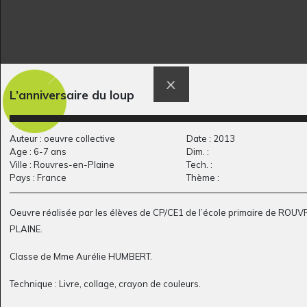
L’anniversaire du loup
Danse à deux
L’ours de Maureen
Graphisme
Graphisme, 2014
Auteur : oeuvre collective
Date : 2013
Age : 6-7 ans
Dim. :
Ville : Rouvres-en-Plaine
Tech. :
Pays : France
Thème :
Oeuvre réalisée par les élèves de
CP/CE1
de l’école primaire
de
ROUVR
PLAINE
.
Classe de
Mme
Aurélie HUMBERT
.
Technique :
Livre, collage, crayon de couleurs
.
El esqueleto humano
Le nord-est du Brésil
Graphisme, 1969
2025