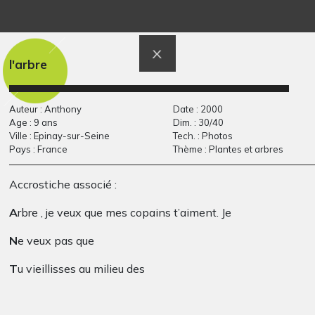
Un couple bien coiffé
Rat #2
l'arbre
Graphisme, mars 2010
Graphisme
Auteur : Anthony
Date : 2000
Age : 9 ans
Dim. : 30/40
Ville : Epinay-sur-Seine
Tech. : Photos
Pays : France
Thème : Plantes et arbres
Accrostiche associé :
A
rbre , je veux que mes copains t’aiment. Je
N
e veux pas que
Pablo – La colère
Des amis autour de
Graphisme - OEUVRE
la…
T
u vieillisses au milieu des
COMMENTÉE, 2014
Graphisme, 2018-2021
H
erbes. Si tu fais de beaux marrons