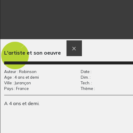
L'artiste et son oeuvre
Cacofonix 2
Tête de bonhomme
2017
Graphisme, 2014
Auteur : Robinson
Date :
Age : 4 ans et demi
Dim. :
Ville : Jurançon
Tech. :
Pays : France
Thème :
A 4 ans et demi.