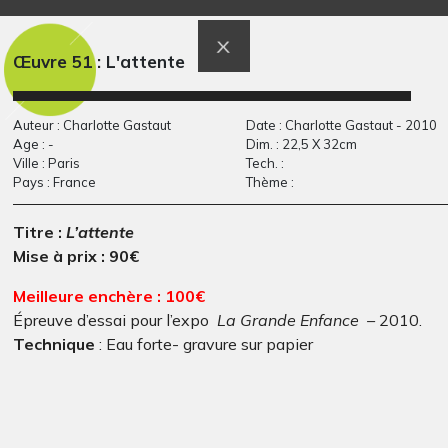
Œuvre 51 : L'attente
Auteur : Charlotte Gastaut
Date : Charlotte Gastaut - 2010
Age : -
Dim. : 22,5 X 32cm
Ville : Paris
Tech. :
Pays : France
Thème :
Titre :
L’attente
Arc-en-ciel de
Le mangeur d’étoiles
OEUVRE COMMENTÉE,
Mise à prix : 90€
bouchons
2014
Sculptures, 2012
Meilleure enchère : 100€
Épreuve d’essai pour l’expo
La Grande Enfance –
2010.
Technique
: Eau forte- gravure sur papier
Pour enchérir envoyer un mail à
venteauxencheresmuz@gmail.com
ou cliquer
ICI