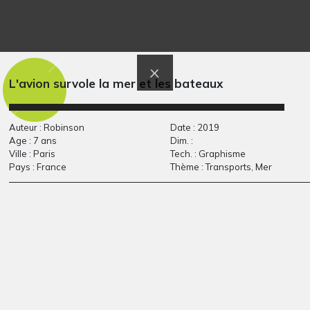
Graphisme, 2014
du Brésil
Divers - Graphisme -
OEUVRE COMMENTÉE,
2010
L'avion survole la mer et les bateaux
Auteur : Robinson
Date : 2019
Age : 7 ans
Dim. :
Ville : Paris
Tech. : Graphisme
Pays : France
Thème : Transports, Mer
des dessins tirés de
A comme Arbre en
l’univers…
hiver…
2013
Graphisme, 1965