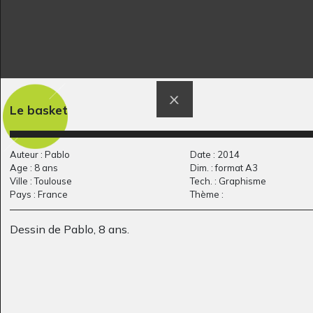
Totem inca
Lucile 50
Le basket
Graphisme
Graphisme, 2012
Auteur : Pablo
Date : 2014
Age : 8 ans
Dim. : format A3
Ville : Toulouse
Tech. : Graphisme
Pays : France
Thème :
Dessin de Pablo, 8 ans.
Le parc pour les
L’île du Paradis
Graphisme, 2020