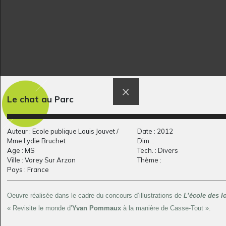
Le chat au Parc
LES COULEURS
Bouquet blanc
Graphisme, 20/02/2010
Graphisme, -
Auteur : Ecole publique Louis Jouvet /
Date : 2012
Mme Lydie Bruchet
Dim. :
Age : MS
Tech. : Divers
Ville : Vorey Sur Arzon
Thème :
Pays : France
Oeuvre réalisée dans le cadre du concours d’illustrations de
L’école des l
« Revisite le monde d’
Yvan Pommaux
à la manière de Casse-Tout ».