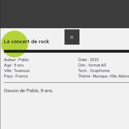
Le concert de rock
Le chat au parasol
Le condor
Graphisme, 1957
Graphisme, -
Auteur : Pablo
Date : 2015
Age : 9 ans
Dim. : format A5
Ville : Toulouse
Tech. : Graphisme
Pays : France
Thème : Musique, Ville, Mais
Dessin de Pablo, 9 ans.
bords de seine
Toile de feu