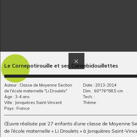
Loup dans la forêt
Aussi grand qu’un
Divers - Graphisme, 2016
toit
Le Cornepotirouille et ses Cornebidouillettes
2020
Auteur : Classe de Moyenne Section
Date : 2013-2014
de l'école maternelle "Li Droulets"
Dim. : 60*76*88,5 cm
Age : 3-4 ans
Tech. :
Ville : Jonquières Saint-Vincent
Thème :
Pays : France
Œuvre réalisée par 27 enfants d’une classe de Moyenne Se
de l’école maternelle « Li Droulets » à Jonquières Saint-Vinc