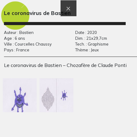
Le coronavirus de Bastien
Auteur : Bastien
Date : 2020
Age : 6 ans
Dim. : 21x29,7cm
Ville : Courcelles Chaussy
Tech. : Graphisme
Pays : France
Thème : Jeux
Le coronavirus de Bastien – Chozafère de Claude Ponti
l’enfant sur le dos
Droit à l’école –
Graphisme, non précisée
Constellation
Graphisme, 2007