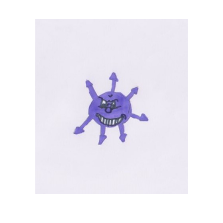
Musée des oeuvres des enfants
Filtrer les oeuvres par thème
Filtrer les oeuvres par technique
4260
oeuvres trouvées