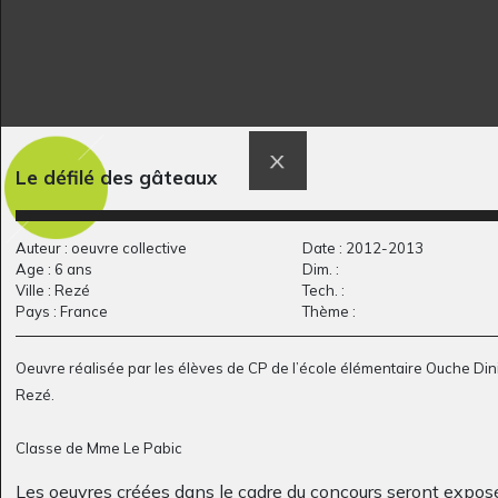
Deux amis
Autoportrait
Le défilé des gâteaux
Graphisme
Graphisme, 2011
Auteur : oeuvre collective
Date : 2012-2013
Age : 6 ans
Dim. :
Ville : Rezé
Tech. :
Pays : France
Thème :
Oeuvre réalisée par les élèves de CP de l’école élémentaire Ouche Din
Rezé.
Classe de Mme Le Pabic
la tortue
Le Rouge-Gorge
Les oeuvres créées dans le cadre du concours seront exposé
Graphisme, 2005
Graphisme, 2016