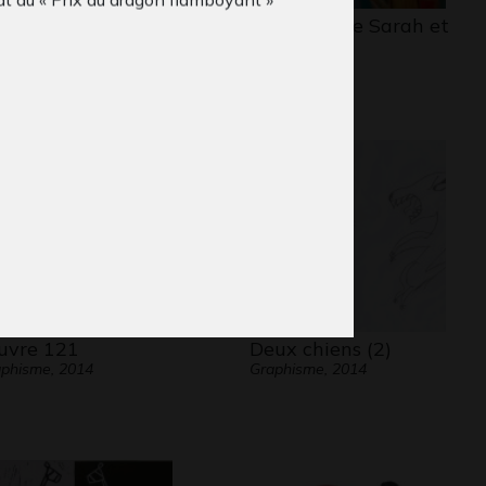
la BD 11
La princesse Sarah et
aphisme
son…
vre 121
Deux chiens (2)
phisme, 2014
Graphisme, 2014