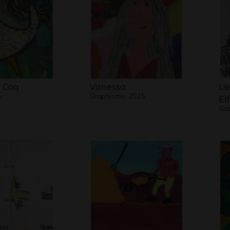
 Coq
Vanessa
L’
-
Graphisme, 2015
Eif
Gra