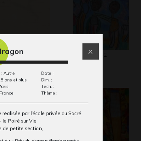
dragon
nhomme au feutre
La guerre #2
Graphisme
ir
71
 : Autre
Date :
18 ans et plus
Dim. :
Paris
Tech. :
 France
Thème :
réalisée par l’école privée du Sacré
 le Poiré sur Vie
 de petite section,
at du « Prix du dragon flamboyant »