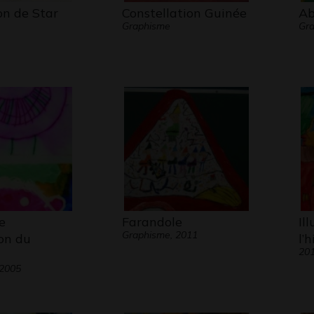
on de Star
Constellation Guinée
Ab
Graphisme
Gra
e
Farandole
Il
Graphisme, 2011
ion du
l’h
20
 2005