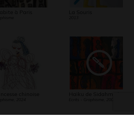
habite à Paris
La Souris
aphisme
2013
incesse chinoise
Haïku de Sidahmed
phisme, 2024
Ecrits - Graphisme, 2009