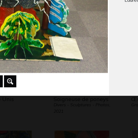
ne
village de nuit en
Lo
Gr
le
bordure…
 2003-2004
Graphisme, 2008
 Unis
Soigneuse de poneys
Œu
Divers - Sculptures - Photos,
Gra
2021