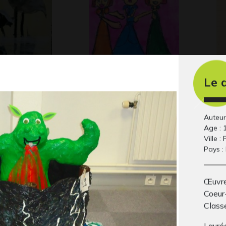
Le 
e grues
Cendrillon pleure
Bo
face à ses…
no
Graphisme, 2015
19
Auteur
Age : 
Ville : 
Pays :
Œuvre 
Coeur-
Classe
Lauré