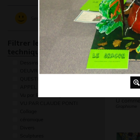
Campag
provença
Sentiments - Emotions
Graphisme,
Filtrer les oeuvres par
technique
Dessins numériques
OEUVRE COMMENTÉE
QUESTIONS
APPEL A CREATION
Vu par René Baldy
U comme
VU PAR CLAUDE PONTI
Graphisme
Collage
céramique
Divers
Sculptures