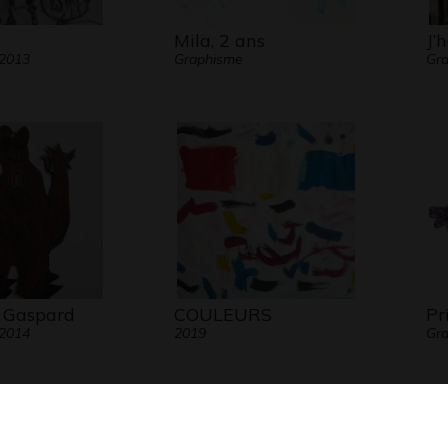
Mila, 2 ans
J’
 2013
Graphisme
Gr
e Gaspard
COULEURS
Pr
 2014
2019
Gra