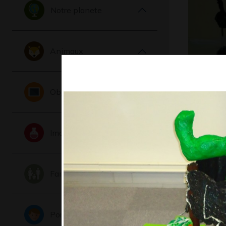
Notre planete
Animaux
reflets d
Objets
Graphisme
Imaginaire
Famille
Portraits