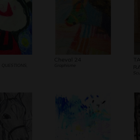
Cheval 24
T
- QUESTIONS,
Graphisme
R
Scu