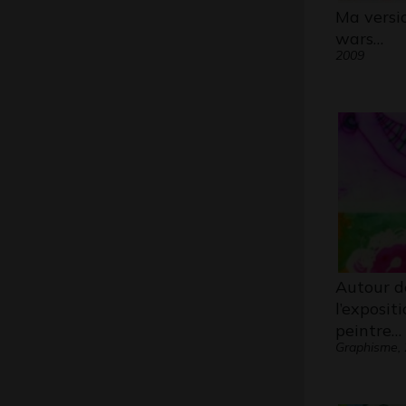
Ma versi
wars…
2009
Autour d
l’exposit
peintre…
Graphisme,