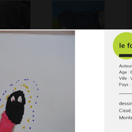
le 
serai grand,
Animaux
Pr
Graphisme, 2018
Gr
Auteur
 2020
Age : 
Ville :
Pays :
dessi
Cissé,
Monte