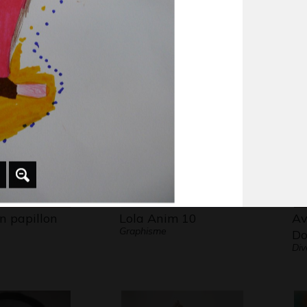
dog
Le clown #7
Le
 2015
Graphisme
Gra
 papillon
Lola Anim 10
Av
Graphisme
Do
Div