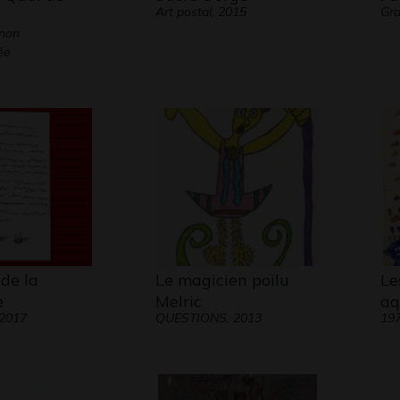
Art postal, 2015
Gra
 non
ée
 de la
Le magicien poilu
Le
e
Melric
aq
 2017
QUESTIONS, 2013
19