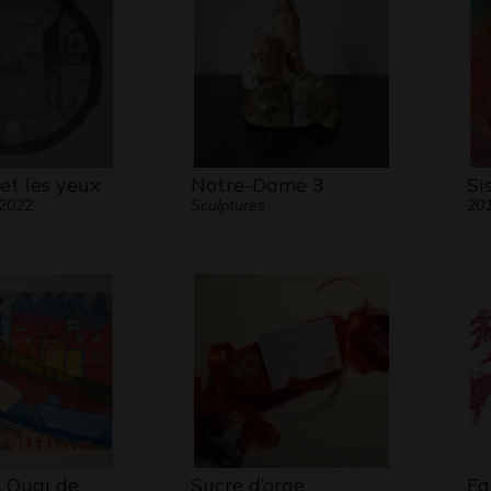
et les yeux
Notre-Dame 3
Si
 2022
Sculptures
20
 Quai de
Sucre d’orge
Fa