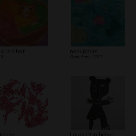
ssi le Chat
nenuphars
19
Graphisme, 2012
ntasy
L’ours d’Ombeline