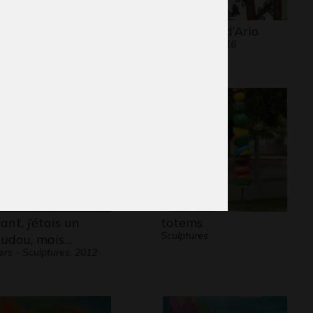
 lac des cygnes
Le voyage d’Arlo
phisme, 2017
Graphisme, 2016
ant, j’étais un
totems
Sculptures
udou, mais…
ers - Sculptures, 2012