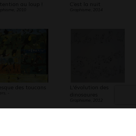
tention au loup !
C’est la nuit
phisme, 2010
Graphisme, 2014
esque des toucans
L'évolution des
ers, -
dinosaures
Graphisme, 2012