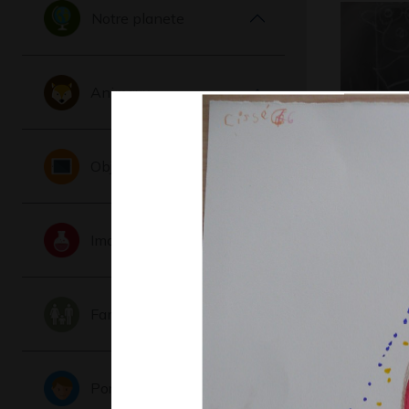
Notre planete
Animaux
Objets
Quand je 
je…
Graphisme,
Imaginaire
Famille
Portraits