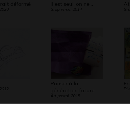
rait déformé
Il est seul, on ne…
At
 2020
Graphisme, 2014
Gra
Panser à la
Fr
 2012
Div
génération future
Art postal, 2015