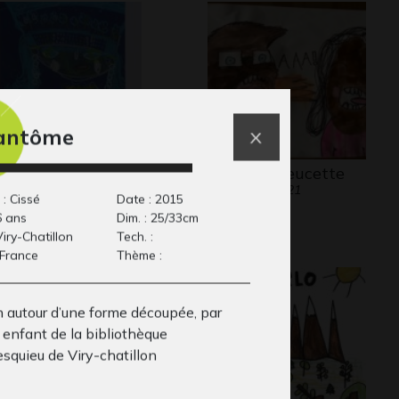
fantôme
incesse de Vicky
AAAaaaffreucette
aphisme
Graphisme, 2021
 : Cissé
Date : 2015
6 ans
Dim. : 25/33cm
 Viry-Chatillon
Tech. :
 France
Thème :
n autour d’une forme découpée, par
 enfant de la bibliothèque
squieu de Viry-chatillon