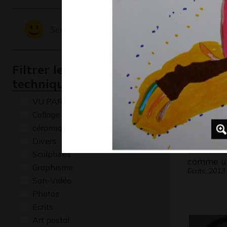
le smile 
Sentiments - Emotions
Graphisme,
Filtrer les oeuvres par
technique
VU PAR CLAUDE PONTI
Collage
céramique
Divers
Sculptures
comme un
Graphisme
Ecrits, 2013
Son-Vidéo
Photos
Ecrits
Art postal