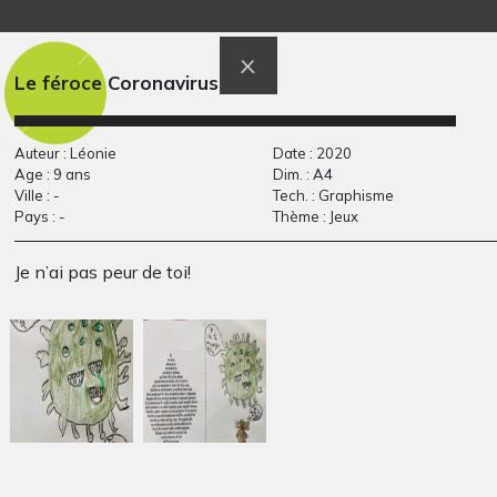
La maison révée
Les amis
Graphisme, 25.01.2010
Graphisme, 1960
Le féroce Coronavirus
Auteur : Léonie
Date : 2020
Age : 9 ans
Dim. : A4
Ville : -
Tech. : Graphisme
Pays : -
Thème : Jeux
Je n’ai pas peur de toi!
Kexis
pop up
Graphisme, 2016
2013