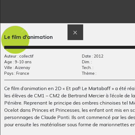
L’Egipsiène Magi
Le petit monde des
Graphisme, 2017
souris…
Le film d'animation
Graphisme, 2015
Auteur : collectif
Date : 2012
Age : 9-10 ans
Dim. :
Ville : Aizenay
Tech. :
Pays : France
Thème :
Ce film d’animation en 2D « Et paf! Le Martabaff » a été réa
les élèves de CM1 – CM2 de Bertrand Mercier à l’école de la
Pénière. Reprenant le principe des ombres chinoises tel Mi
Ocelot dans Princes et Princesses, les enfant ont mis en s
Joueur de Musique
Lapin dans les fleurs
personnages de Claude Ponti. Ils ont commencé par les des
#8
au…
pour ensuite les matérialiser sous forme de marionnettes e
Graphisme
Graphisme, 2004-2005
cartonnettes. Munis d’une caméra et d’une table lumineuse 