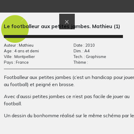
la vache
Grosse faim
2005
Dessins numériques -
Graphisme, 2019
Le footballeur aux petites jambes. Mathieu (1)
Auteur : Mathieu
Date : 2010
Age : 4 ans et demi
Dim. : A4
Ville : Montpellier
Tech. : Graphisme
Pays : France
Thème :
Footballeur aux petites jambes (c’est un handicap pour joue
au football) et peigné en brosse.
Les chevaux 2
Adrien
Graphisme
Divers - Graphisme, 2014
Avec d’aussi petites jambes ce n’est pas facile de jouer au
football.
Un dessin du bonhomme réalisé sur le même schéma par le
même enfant est
présenté en salle 1
.