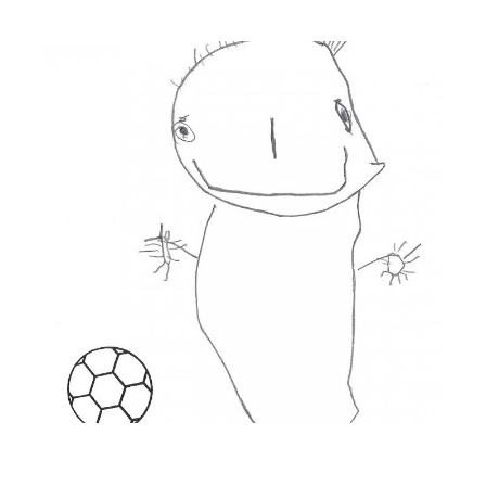
Musée des oeuvres des enfants
Filtrer les oeuvres par thème
Filtrer les oeuvres par technique
4260
oeuvres trouvées