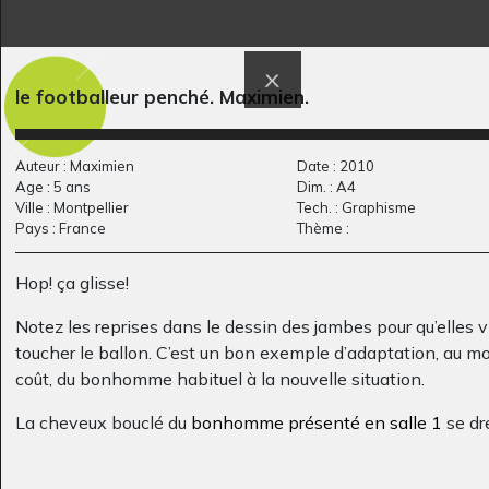
le sorcier de la grotte
Fleurs se fânant
le footballeur penché. Maximien.
Divers, 2005
Graphisme, 2010-2011
Auteur : Maximien
Date : 2010
Age : 5 ans
Dim. : A4
Ville : Montpellier
Tech. : Graphisme
Pays : France
Thème :
Hop! ça glisse!
Notez les reprises dans le dessin des jambes pour qu’elles 
toucher le ballon. C’est un bon exemple d’adaptation, au m
coût, du bonhomme habituel à la nouvelle situation.
Les chevaux 13
Lucile 51
Graphisme
Graphisme, 2012
La cheveux bouclé du
bonhomme présenté en salle 1
se dr
sur la tête!