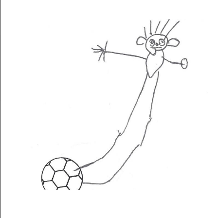
Musée des oeuvres des enfants
Filtrer les oeuvres par thème
Filtrer les oeuvres par technique
4260
oeuvres trouvées