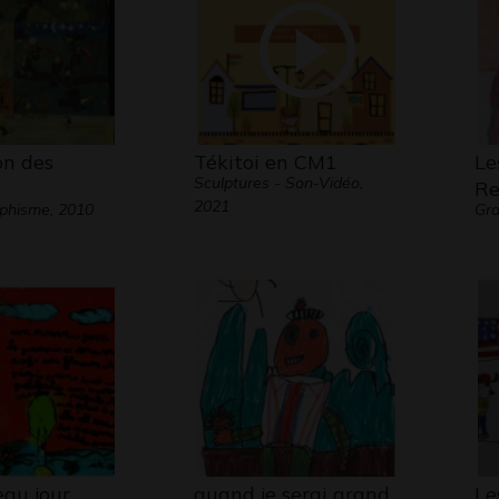
on des
Tékitoi en CM1
Le
Sculptures - Son-Vidéo,
Re
2021
aphisme, 2010
Gra
au jour
quand je serai grand
Le