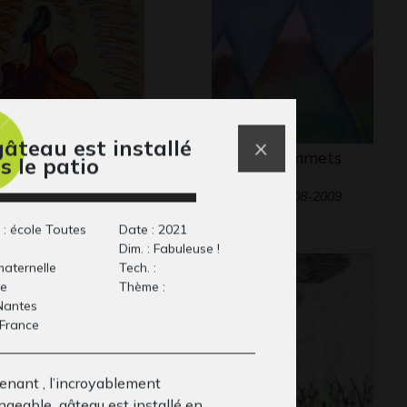
gâteau est installé
rene devant soleil
Vers les sommets
s le patio
uchant
enneigés
phisme, 2011
Graphisme, 2008-2009
 : école Toutes
Date : 2021
Dim. : Fabuleuse !
maternelle
Tech. :
re
Thème :
 Nantes
 France
enant , l’incroyablement
geable gâteau est installé en