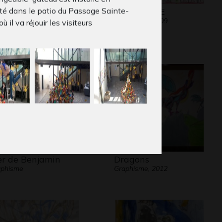
té dans le patio du Passage Sainte-
sque1
LA GUERRE
phisme, -
Graphisme, 2009
où il va réjouir les visiteurs
r de Benjamin
Dragons
aphisme
Graphisme, 2012