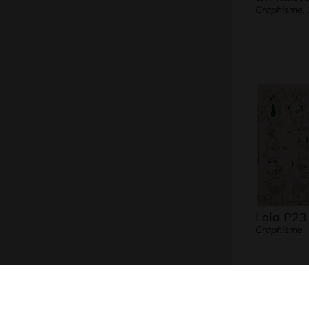
Graphisme,
Lola P23
Graphisme