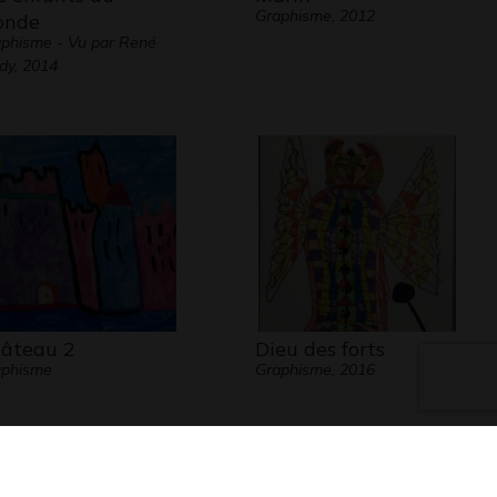
Graphisme, 2012
onde
phisme - Vu par René
dy, 2014
âteau 2
Dieu des forts
aphisme
Graphisme, 2016