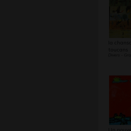
la chans
toucans
Divers - Gr
Un nouve