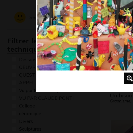
L’ours d’
Graphisme,
Sentiments - Emotions
Filtrer les oeuvres par
technique
Dessins numériques
OEUVRE COMMENTÉE
QUESTIONS
APPEL A CREATION
Vu par René Baldy
Un bisou
VU PAR CLAUDE PONTI
Graphisme,
Collage
céramique
Divers
Sculptures