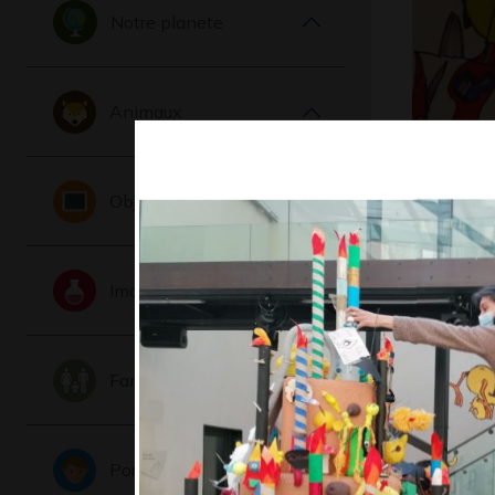
Notre planete
Animaux
Actarus
Objets
Graphisme,
Imaginaire
Famille
Portraits