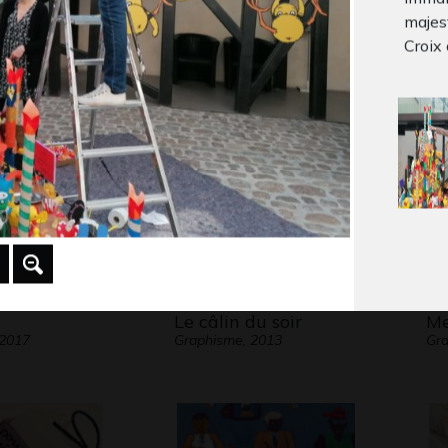
majes
Electra
Textes sur les
Ma
 2014
Gra
Croix 
parents
Ecrits
Le câlin du soir
Me
 2017
Graphisme, 2013
Gr