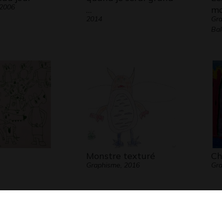
 2006
…
m
2014
Gra
Bal
Monstre texturé
Ch
Graphisme, 2016
Gr