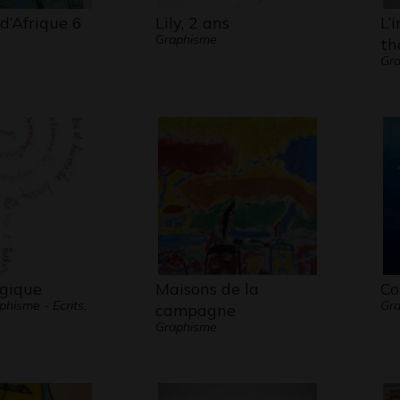
d’Afrique 6
Lily, 2 ans
L’
Graphisme
th
Gra
agique
Maisons de la
Co
phisme - Ecrits,
Gra
campagne
Graphisme