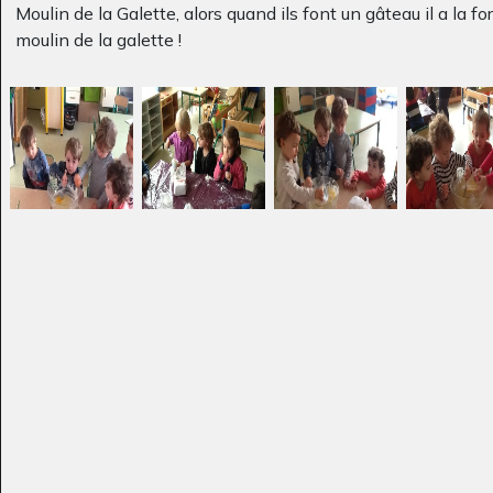
Moulin de la Galette, alors quand ils font un gâteau il a la f
moulin de la galette !
la fête
Réagissez !
Graphisme, 2013
Art postal, 2015
Le roller magicien
Dédé Gringole – le
MELRIC
livre
2013
Graphisme - Ecrits, 2011