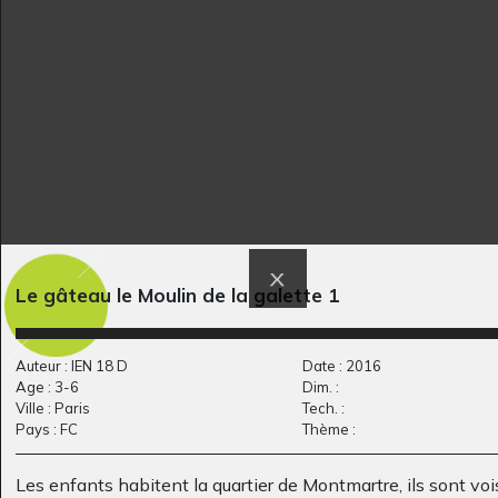
Graphisme, -
Le gâteau le Moulin de la galette 1
Arbres – les pieds
Téléphone portable
Art postal, 2015
dans…
Graphisme, 2002-2003
Auteur : IEN 18 D
Date : 2016
Age : 3-6
Dim. :
Ville : Paris
Tech. :
Pays : FC
Thème :
Les enfants habitent la quartier de Montmartre, ils sont voi