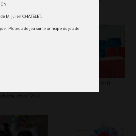
JON
.
phisme, 2014
Sculptures
 de
M.
Julien CHATELET
.
que :
Plateau de jeu sur le principe du jeu de
collage, feutre, crayons de couleurs
.
 condition
Par-ci, par l’Art!
2013
maine
phisme, janvier 2016