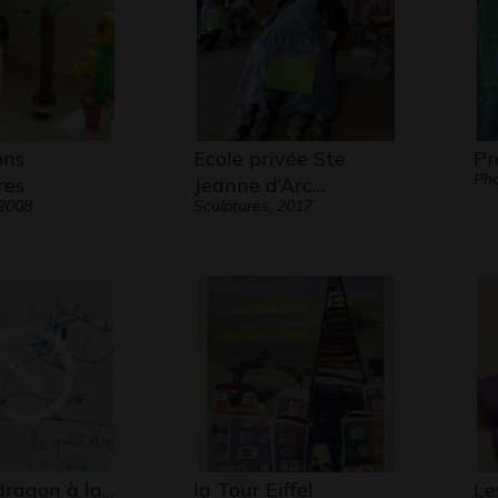
ons
Ecole privée Ste
Pr
Pho
res
Jeanne d’Arc…
 2008
Sculptures, 2017
dragon à la…
la Tour Eiffel
Le