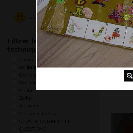
2024
Sentiments - Emotions
Filtrer les oeuvres par
technique
Divers
Sculptures
Graphisme
Eliot 8-1
Son-Vidéo
Graphisme
Photos
Ecrits
Art postal
Dessins numériques
OEUVRE COMMENTÉE
QUESTIONS