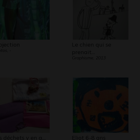
ojection
Le chien qui se
tos, -
prenait…
Graphisme, 2013
s déchets y en a…
Eliot 6-8 ans