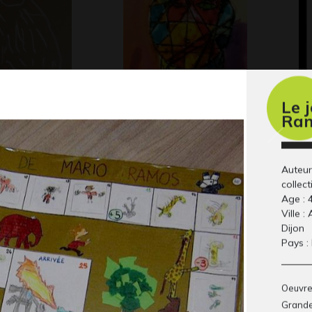
’ours
Ninon
Ok
Le 
Ra
Divers - Graphisme, 2015
Div
20
 2014
Auteur
collect
Age : 
Ville :
Dijon
Pays :
Oeuvre 
Grand
lustrée
Lola BD 1
L’