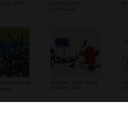
Ecrits, 2019
Graphisme, non
Art
communiquée
cette semaine
Le chien dans la rue
Le
Graphisme, 2020
Gra
emps…