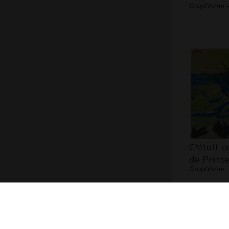
Graphisme - 
C'était 
de Print
Graphisme