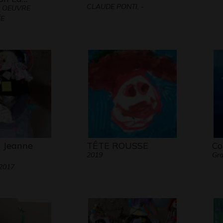
CLAUDE PONTI, -
 - OEUVRE
E
e Jeanne
TÊTE ROUSSE
Co
2019
Gra
…
 2017