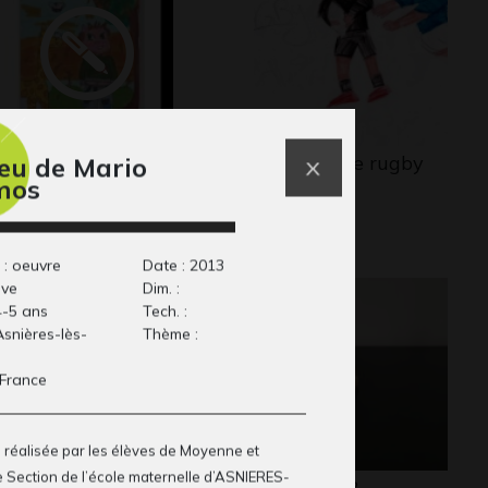
ilégro
La partie de rugby
jeu de Mario
mos
ers - Graphisme - Ecrits,
2011
18
 : oeuvre
Date : 2013
ive
Dim. :
4-5 ans
Tech. :
 Asnières-lès-
Thème :
 France
réalisée par les élèves de
Moyenne et
e
Section de l’école maternelle d’
ASNIERES-
ours de Noa
Immeuble 3