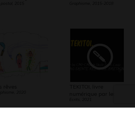
 postal, 2015
Graphisme, 2015-2018
s rêves
TEKITOI, livre
phisme, 2020
numérique par les…
Ecrits, 2021