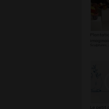
Plantati
imaginai
Sculptures,
Le petit 