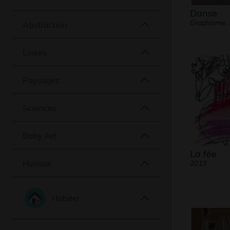
Danse
Graphisme,
Abstraction
Loisirs
Paysages
Sciences
Baby Art
La fée
Humour
2013
Habiter