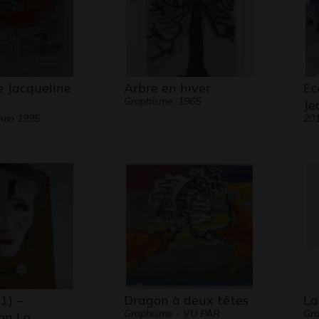
e Jacqueline
Arbre en hiver
Ec
Graphisme, 1965
Je
juin 1995
20
(1) –
Dragon à deux têtes
La
Graphisme - VU PAR
Gra
ion La…