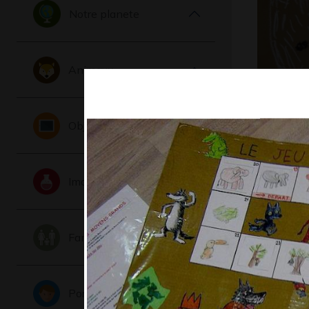
Notre planete
Animaux
La tête d
d’Adrien
Objets
Graphisme,
Imaginaire
Famille
Portraits
Poésie il