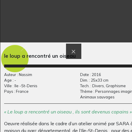
le loup a rencontré un oiseau
Le croco
l’innondation
2021
Graphisme, 1956
Auteur : Nassim
Date : 2016
Age : -
Dim. : 25x33 cm
Ville : Ile -St-Denis
Tech. : Divers, Graphisme
Pays : France
Thème : Personnages imagin
Animaux sauvages
« Le loup a rencontré un oiseau , ils sont devenus copains 
Oeuvre réalisée dans le cadre d’un atelier animé par SARA à
maison du parc départemental de l’Ile-St-Denis pour des 