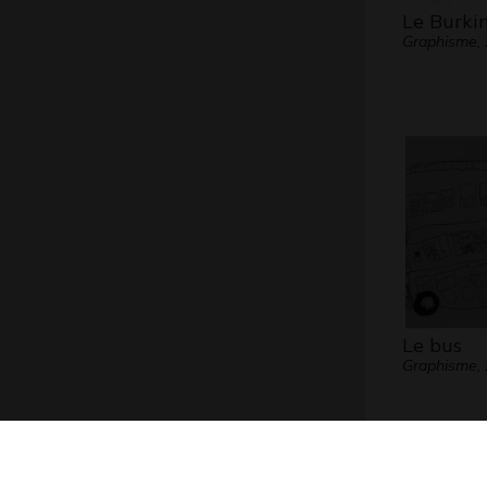
Le Burki
Graphisme,
Le bus
Graphisme,