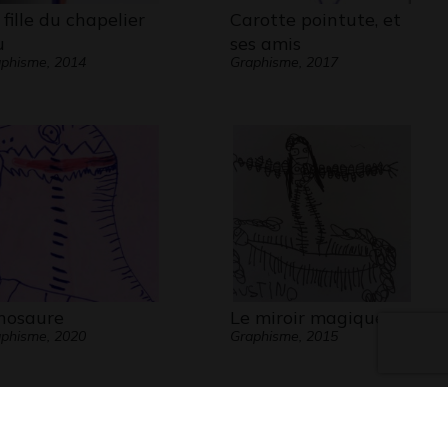
 fille du chapelier
Carotte pointute, et
u
ses amis
phisme, 2014
Graphisme, 2017
nosaure
Le miroir magique
phisme, 2020
Graphisme, 2015