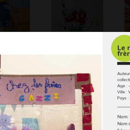
Le 
Le tremblement de
Le
frè
Gr
terre
Graphisme, 2014
Auteur
collect
Age : -
Ville 
Pays :
Nom: 
Nom de