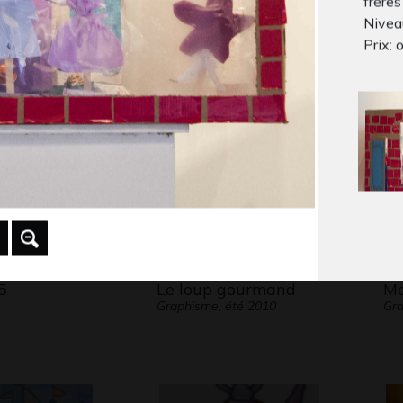
frères 
mand
Lola Anim 9
le
Niveau
 2023
Graphisme
bo
Prix: o
Gra
5
Le loup gourmand
Ma
Graphisme, été 2010
Gra