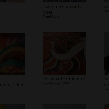
F comme Flamants
La
Gra
roses
Graphisme, -
el
Le cheval fait la nuit
Lo
Graphisme, 1980
onnant selon…
ba
Div