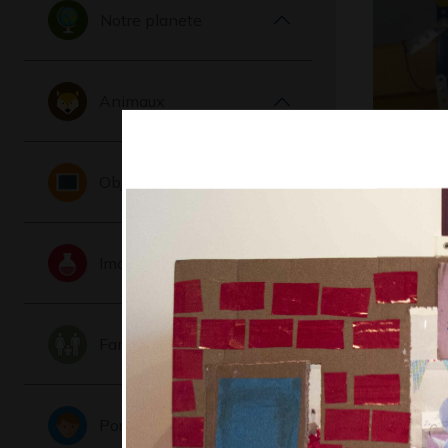
Notre planete
Animaux
Robot
Objets
2019
Imaginaire
Famille
Portraits