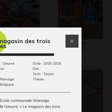
magasin des trois
 clown #7
l’innondation
res
aphisme
Graphisme, 1956
 : Oeuvre
Date : 2015-2016
ive
Dim. :
Tech. : Divers
: Warsage
Thème :
 Belgique
Ecole communale Warsage.
 l’oeuvre: « Le magasin des trois