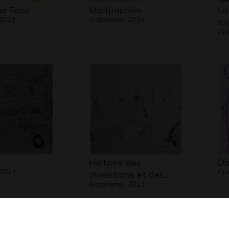
na Faso
Malfunction
La
 2019
Graphisme, 2016
fo
Gra
Histoire des
Di
 2014
Gra
inventions et des…
Graphisme, 2013