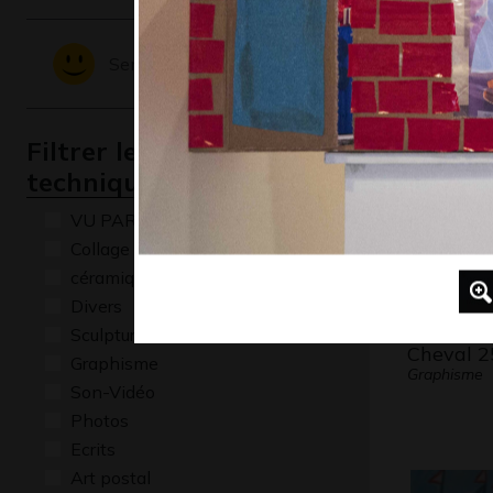
Gougour
Graphisme,
Sentiments - Emotions
Filtrer les oeuvres par
technique
VU PAR CLAUDE PONTI
Collage
céramique
Divers
Sculptures
Cheval 2
Graphisme
Graphisme
Son-Vidéo
Photos
Ecrits
Art postal