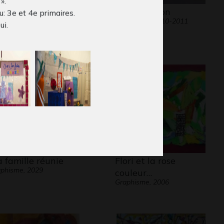
».
 mouton dans les
L’oeil-poisson
: 3e et 4e primaires.
Graphisme, 2010-2011
is
ui.
phisme, 2019
 famille réunie
Flori et la rose
phisme, 2029
couleur…
Graphisme, 2006