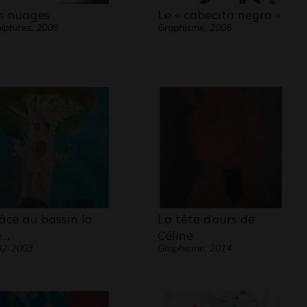
s nuages
Le « cabecita negra »
lptures, 2008
Graphisme, 2006
âce au bassin la
La tête d’ours de
e…
Céline
02-2003
Graphisme, 2014