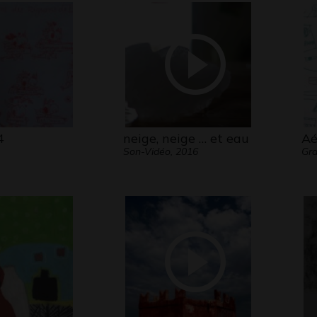
4
neige, neige … et eau
Aé
Son-Vidéo, 2016
Gra