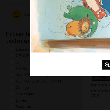
au fond d
Graphisme,
Sentiments - Emotions
Filtrer les oeuvres par
technique
Dessins numériques
OEUVRE COMMENTÉE
QUESTIONS
APPEL A CREATION
Vu par René Baldy
VU PAR CLAUDE PONTI
renarde e
Collage
renarde
céramique
2019
Divers
Sculptures