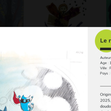
Le 
 Arbre en
La chouette
Eq
Graphisme, 2006
Gra
-
Auteur 
Age : 
Ville : 
Pays :
Origi
2025,
doudou