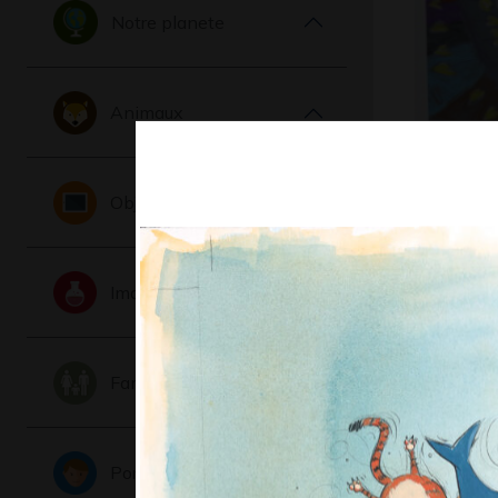
Notre planete
Animaux
A comme
Objets
été
Graphisme, 
Imaginaire
Famille
Portraits