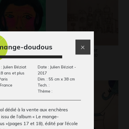
mange-doudous
uateur
Le coin diner
phisme, -
Graphisme, 2020
: Julien Béziat
Date : Julien Béziat -
18 ans et plus
2017
Paris
Dim. : 55 cm x 38 cm
 France
Tech. :
Thème :
nal dédié à la vente aux enchères
 issu de l’album « Le mange-
s »(pages 17 et 18), édité par l’école