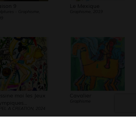
ison 9
Le Mexique
lptures - Graphisme,
Graphisme, 2019
09
ssine moi les Jeux
Cavalier
Graphisme
ympiques…
PEL A CREATION, 2024