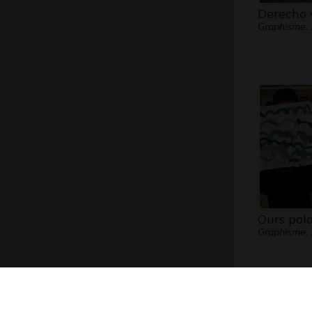
Derecho 
Graphisme,
Ours pola
Graphisme,