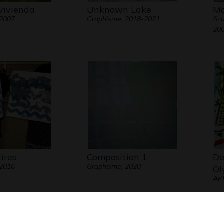
vivienda
Unknown Lake
Ma
 2007
Graphisme, 2018-2021
Scu
20
ires
Composition 1
De
 2016
Graphisme, 2020
Ol
AP