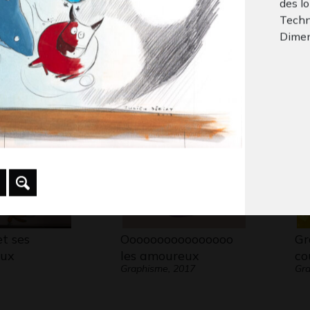
des loi
es bois
Des visages au
Mo
Techni
 2020
Gra
village-enfantillages
Dimen
1
Graphisme, 2000
t ses
Oooooooooooooooo
Gr
aux
les amoureux
co
Graphisme, 2017
Gra