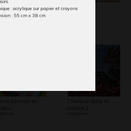
sirs.
n ami imaginaire
Lola #14
que : acrylique sur papier et crayons
phisme, 2022
Graphisme
sion : 55 cm x 38 cm
and portrait en
Chevaux dans la
uleur
nature 2
phisme, -
Graphisme