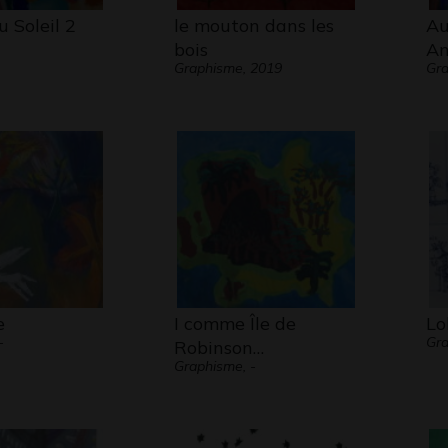
u Soleil 2
le mouton dans les
Au
bois
An
Graphisme, 2019
Gra
e
I comme Île de
Lo
-
Gr
Robinson…
Graphisme, -