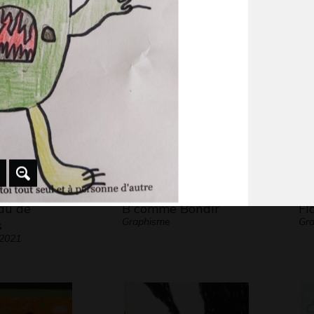
 allumettes
jardin de la coccinelle
Or
lptures, 2017
Sculptures, 2016
Gr
au de
B comme Bondir
Fl
Graphisme
Gr
s
 2021