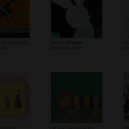
 toucans (5)
Lapin effrayé
La
 2007
Graphisme, 2015
Gra
régoire
Le lion déguisé en
Ta