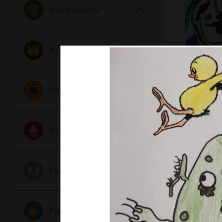
Notre planete
Animaux
Peurs
Objets
Graphisme,
Imaginaire
Famille
Portraits