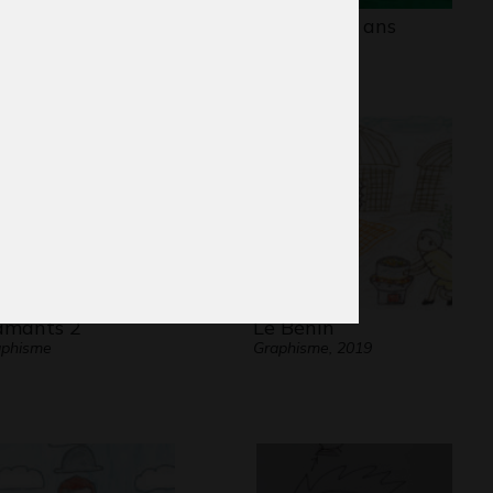
phée 3
Eliot 12-14 ans
aphisme
Graphisme
amants 2
Le Bénin
aphisme
Graphisme, 2019