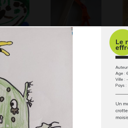
Le 
eff
Le pantin
S 
 2016
Sculptures, 2008
Gr
Auteur 
Age : 
Ville : -
Pays : 
Un mo
crotte
moisi