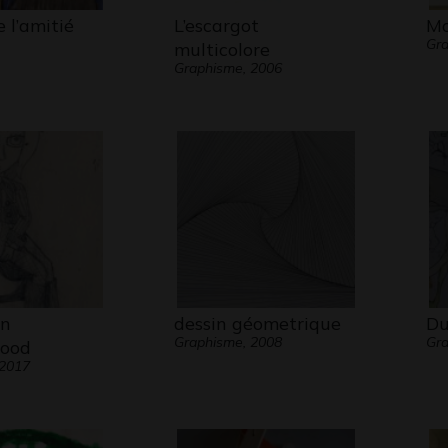
e l’amitié
L’escargot
Mo
Gra
multicolore
Graphisme, 2006
on
dessin géometrique
Du
Graphisme, 2008
Gra
ood
 2017