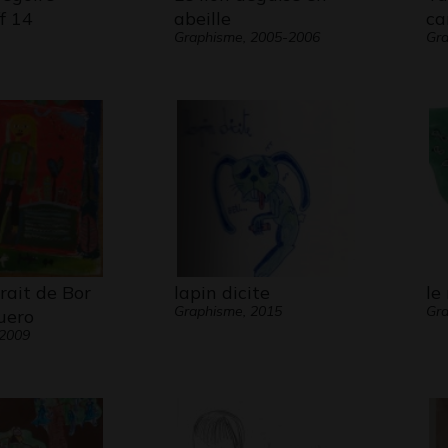
f 14
abeille
ca
Graphisme, 2005-2006
Gra
rait de Bor
lapin dicite
le
Graphisme, 2015
Gra
uero
 2009