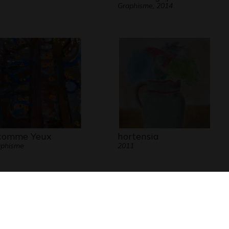
Graphisme, 2014
comme Yeux
hortensia
aphisme
2011