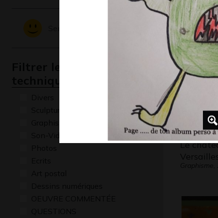
Neurones
Divers - Scu
Sentiments - Emotions
Filtrer les oeuvres par
technique
Divers
Sculptures
Graphisme
Son-Vidéo
Le châte
Photos
Versaille
Ecrits
Graphisme,
Art postal
Dessins numériques
OEUVRE COMMENTÉE
QUESTIONS