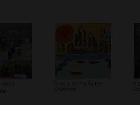
 vues
S comme La Seine
Y 
Graphisme
Gr
le