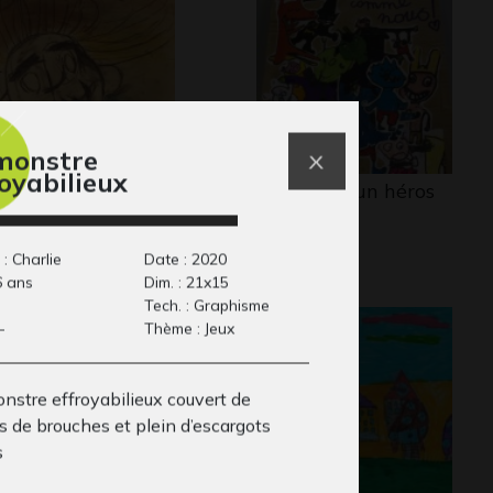
monstre
royabilieux
comme Sorcière
Alan Mets un héros
aphisme - QUESTIONS
comme…
2018
: Charlie
Date : 2020
6 ans
Dim. : 21x15
Tech. : Graphisme
-
Thème : Jeux
nstre effroyabilieux couvert de
s de brouches et plein d’escargots
s