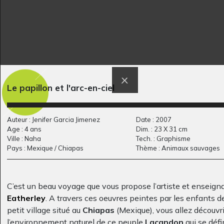
Lucile #5
Elle est où ma
Graphisme, 2017
banquise?
Le papillon et l'arc-en-ciel
Graphisme, 2006-2007
Auteur : Jenifer Garcia Jimenez
Date : 2007
Age : 4 ans
Dim. : 23 X 31 cm
Ville : Naha
Tech. : Graphisme
Pays : Mexique / Chiapas
Thème : Animaux sauvages
C’est un beau voyage que vous propose l’artiste et enseig
Eatherley
. A travers ces oeuvres peintes par les enfants d
petit village situé au
Chiapas
(Mexique), vous allez découvri
l’environnement naturel de ce peuple
Lacandon
qui se défin