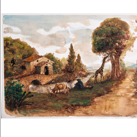
Musée des oeuvres des enfants
Filtrer les oeuvres par thème
Filtrer les oeuvres par technique
4260
oeuvres trouvées