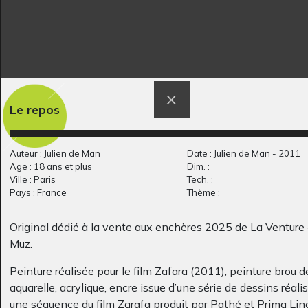
Je fais ton portrait !
Ours polaires
Le repos
Graphisme, 2009
Graphisme, 2016
Auteur : Julien de Man
Date : Julien de Man - 2011
Age : 18 ans et plus
Dim. :
Ville : Paris
Tech. :
Pays : France
Thème :
Original dédié à la vente aux enchères 2025 de La Venture 
Muz.
Peinture réalisée pour le film Zafara (2011), peinture brou d
aquarelle, acrylique, encre issue d’une série de dessins réali
Un couple bien coiffé
Attention aux ours
une séquence du film Zarafa produit par Pathé et Prima Lin
Graphisme, mars 2010