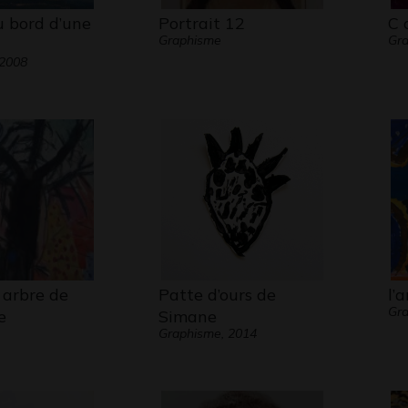
u bord d’une
Portrait 12
C 
Graphisme
Gr
 2008
 arbre de
Patte d’ours de
l’
Gra
e
Simane
Graphisme, 2014