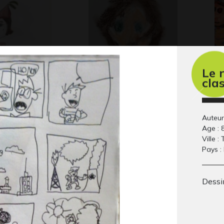
Le 
cla
nn
Eliot 8-10 ans
An
 2012
2019 - 2020
Gr
Auteur
Age : 
Ville :
Pays :
Dessi
cheval breton
La