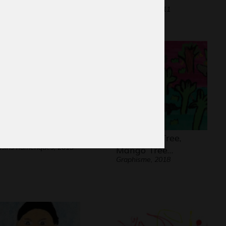
aphisme
Graphisme, 2011
 petite fille perdue
Jack Fruit Tree,
sins numériques, 2013
Mango Tree…
Graphisme, 2018