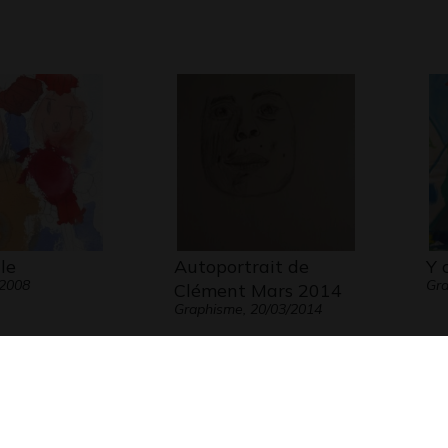
le
Autoportrait de
Y 
 2008
Gra
Clément Mars 2014
Graphisme, 20/03/2014