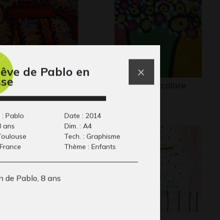
rêve de Pablo en
sse
imal 3
Arbre multicolore
aphisme
Graphisme, -
 : Pablo
Date : 2014
8 ans
Dim. : A4
 Toulouse
Tech. : Graphisme
 France
Thème : Enfants
n de Pablo, 8 ans
 rue 2
La danse