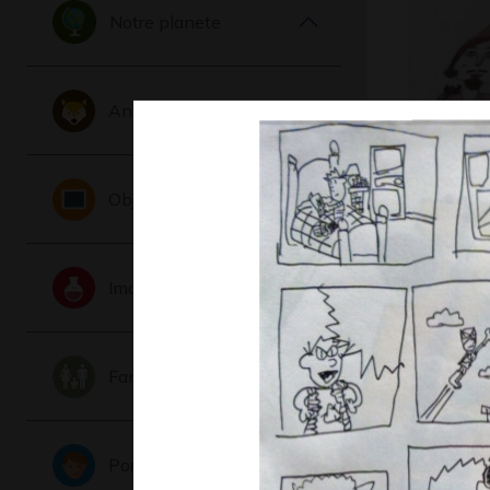
Notre planete
Animaux
Eroll Fly
Objets
Graphisme,
Imaginaire
Famille
Portraits
grillage