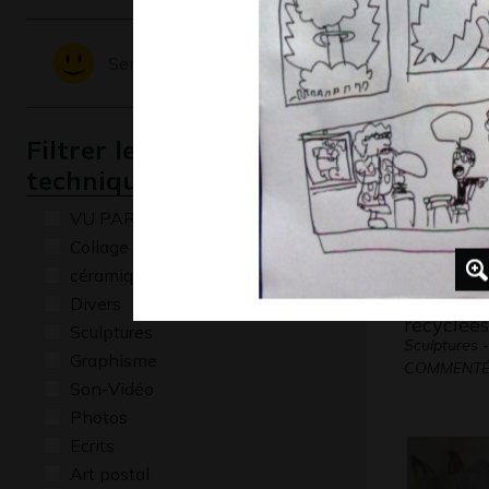
Sculptures
Sentiments - Emotions
Filtrer les oeuvres par
technique
VU PAR CLAUDE PONTI
Collage
céramique
Petites b
Divers
recyclées
Sculptures
Sculptures
Graphisme
COMMENTÉE
Son-Vidéo
Photos
Ecrits
Art postal