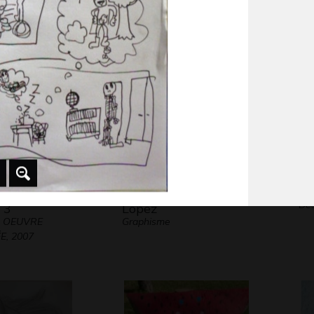
2013
Gr
êtes
Autoportrait Nohemi
La
Des
 3
Lopez
 - OEUVRE
Graphisme
, 2007