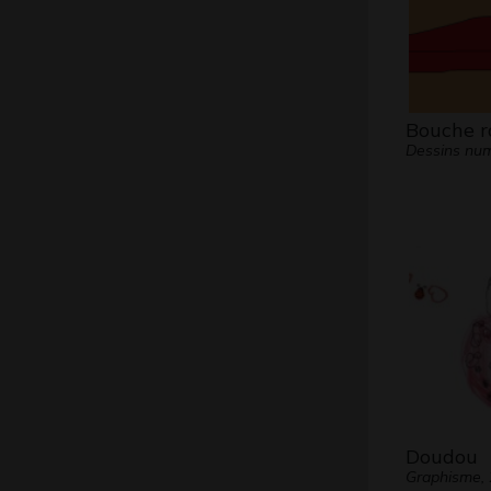
Bouche r
Dessins num
Doudou
Graphisme,