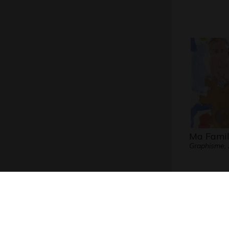
Ma Famil
Graphisme,