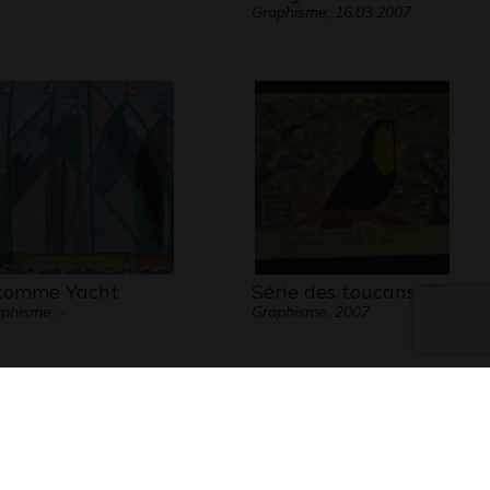
Graphisme, 16.03.2007
comme Yacht
Série des toucans (3)
phisme, -
Graphisme, 2007