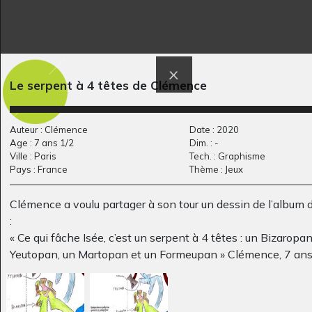
le petit chaperon noir
SOS la mer monte !
Le serpent à 4 têtes de Clémence
2011
Art postal, 2015
Auteur : Clémence
Date : 2020
Age : 7 ans 1/2
Dim. : -
Ville : Paris
Tech. : Graphisme
Pays : France
Thème : Jeux
Clémence a voulu partager à son tour un dessin de l’album 
:
« Ce qui fâche Isée, c’est un serpent à 4 têtes : un Bizaropan
Yeutopan, un Martopan et un Formeupan » Clémence, 7 ans
Lucile #36
Masque bleu et violet
Graphisme, 2017
Graphisme - VU PAR
CLAUDE PONTI, -