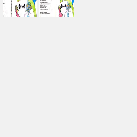
Gabrielle
Un roi ça commande !
Divers - Graphisme, 2014
Graphisme