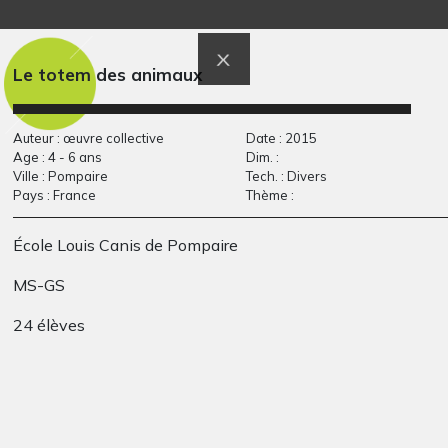
Arbre 5
Cygnes
Graphisme, 2015
Graphisme
Le totem des animaux
Auteur : œuvre collective
Date : 2015
Age : 4 - 6 ans
Dim. :
Ville : Pompaire
Tech. : Divers
Pays : France
Thème :
École Louis Canis de Pompaire
MS-GS
24 élèves
Les deux âges de la…
Piano
Graphisme, 2022
Graphisme, 2023