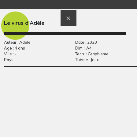
art végétal
Mafalda de Quino
Divers - Graphisme, 2014
Graphisme, février 2016
Le virus d'Adèle
Auteur : Adèle
Date : 2020
Age : 4 ans
Dim. : A4
Ville : -
Tech. : Graphisme
Pays : -
Thème : Jeux
Patte d’ours de Noa
printemps
Graphisme, 2014
composition 2
Sculptures, 2004