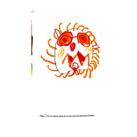
Musée des oeuvres des enfants
Filtrer les oeuvres par thème
Filtrer les oeuvres par technique
4260
oeuvres trouvées